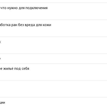
и что нужно для подключения
аботка ран без вреда для кожи
х
у
е жильё под себя
ции