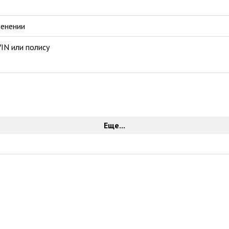
менении
IN или полису
Еще...