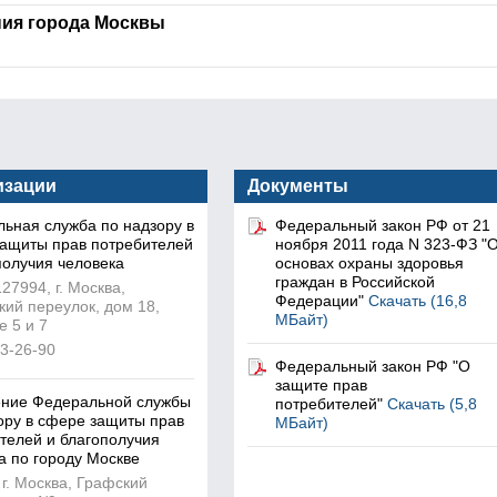
ния города Москвы
изации
Документы
ьная служба по надзору в
Федеральный закон РФ от 21
ащиты прав потребителей
ноября 2011 года N 323-ФЗ "
получия человека
основах охраны здоровья
граждан в Российской
27994, г. Москва,
Федерации"
Скачать (16,8
кий переулок, дом 18,
МБайт)
е 5 и 7
73-26-90
Федеральный закон РФ "О
защите прав
ение Федеральной службы
потребителей"
Скачать (5,8
ору в сфере защиты прав
МБайт)
телей и благополучия
а по городу Москве
 г. Москва, Графский