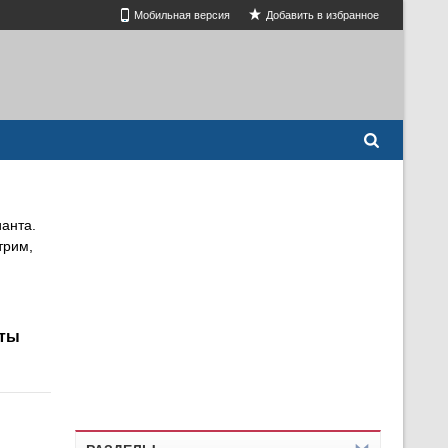
Мобильная версия
Добавить в избранное
ианта.
трим,
иты