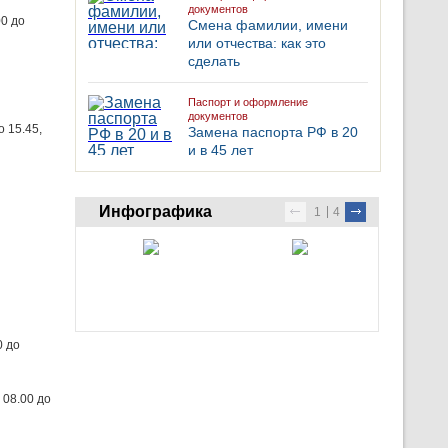
документов
00 до
Смена фамилии, имени
или отчества: как это
сделать
Паспорт и оформление
документов
о 15.45,
Замена паспорта РФ в 20
и в 45 лет
Инфографика
1
4
0 до
 08.00 до