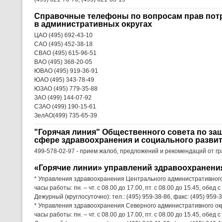
Справочные телефоны по вопросам прав потр
в административных округах
ЦАО (495) 692-43-10
САО (495) 452-38-18
СВАО (495) 615-96-51
ВАО (495) 368-20-05
ЮВАО (495) 919-36-91
ЮАО (495) 343-78-49
ЮЗАО (495) 779-35-88
ЗАО (499) 144-07-92
СЗАО (499) 190-15-61
ЗелАО(499) 735-65-39
"Горячая линия" Общественного совета по за
сфере здравоохранения и социального разви
499-578-02-97 - прием жалоб, предложений и рекомендаций от г
«Горячие линии» управлений здравоохранени
* Управления здравоохранения Центрального административного о
часы работы: пн. – чт. с 08.00 до 17.00, пт. с 08.00 до 15.45, обед с
Дежурный (круглосуточно): тел.: (495) 959-38-86, факс: (495) 959-3
* Управления здравоохранения Северного административного окру
часы работы: пн. – чт. с 08.00 до 17.00, пт. с 08.00 до 15.45, обед с