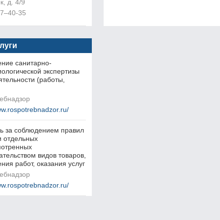
, д. 4/9
87–40-35
слуги
ние санитарно-
ологической экспертизы
ятельности (работы,
ебнадзор
ww.rospotrebnadzor.ru/
ь за соблюдением правил
 отдельных
мотренных
ательством видов товаров,
ния работ, оказания услуг
ебнадзор
ww.rospotrebnadzor.ru/