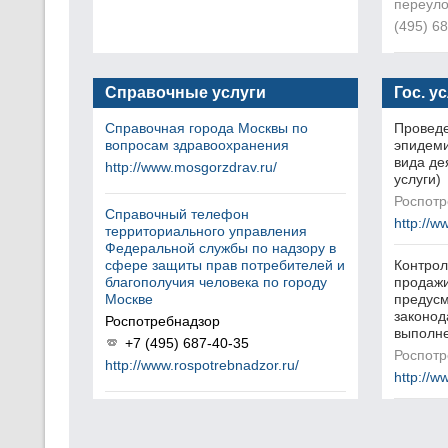
переулок
(495) 6
Справочные услуги
Гос. у
Справочная города Москвы по
Проведе
вопросам здравоохранения
эпидеми
вида де
http://www.mosgorzdrav.ru/
услуги)
Роспотр
Справочный телефон
http://w
территориального управления
Федеральной службы по надзору в
сфере защиты прав потребителей и
Контрол
благополучия человека по городу
продажи
Москве
предус
законод
Роспотребнадзор
выполне
+7 (495) 687-40-35
Роспотр
http://www.rospotrebnadzor.ru/
http://w