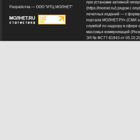
при установке активной гипе
Разработка —
ООО "ИТЦ МОЛНЕТ"
(
https://molnet.ru/
) рядом с оп
печатных изданий — с форму
портала МОЛНЕТ.РУ» (СМИ з
службой по надзору в сфере 
массовых коммуникаций (Роск
ЭЛ № ФС77-81943 от 05.10.2