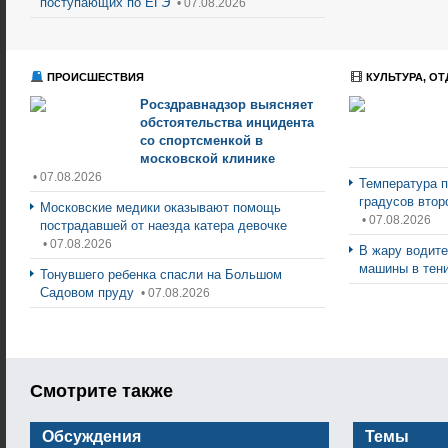
поступающих по ЕГЭ
• 07.08.2026
ПРОИСШЕСТВИЯ
КУЛЬТУРА, ОТ
Росздравнадзор выясняет
обстоятельства инцидента
со спортсменкой в
московской клинике
• 07.08.2026
Температура п
градусов втор
Московские медики оказывают помощь
• 07.08.2026
пострадавшей от наезда катера девочке
• 07.08.2026
В жару водите
машины в тен
Тонувшего ребенка спасли на Большом
Садовом пруду
• 07.08.2026
Смотрите также
Обсуждения
Темы