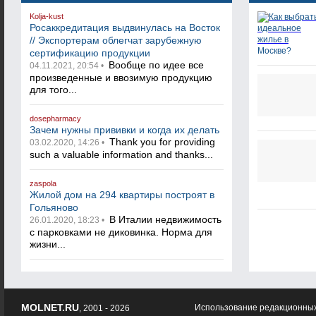
Kolja-kust
Росаккредитация выдвинулась на Восток
// Экспортерам облегчат зарубежную
сертификацию продукции
Вообще по идее все
04.11.2021, 20:54 •
произведенные и ввозимую продукцию
для того...
dosepharmacy
Зачем нужны прививки и когда их делать
Thank you for providing
03.02.2020, 14:26 •
such a valuable information and thanks...
zaspola
Жилой дом на 294 квартиры построят в
Гольяново
В Италии недвижимость
26.01.2020, 18:23 •
с парковками не диковинка. Норма для
жизни...
MOLNET.RU
Использование редакционных
, 2001 - 2026