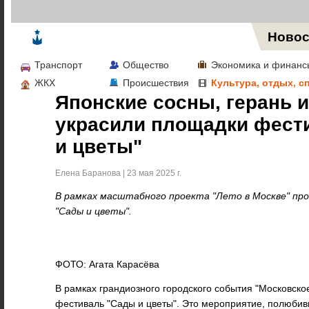
Жизнь в Москве
Новос
Транспорт
Общество
Экономика и финанс
ЖКХ
Происшествия
Культура, отдых, с
Японские сосны, герань 
украсили площадки фест
и цветы"
Елена Баранова | 23 мая 2025 г.
В рамках масштабного проекта "Лето в Москве" п
"Сады и цветы".
ФОТО: Агата Карасёва
В рамках грандиозного городского события "Московско
фестиваль "Сады и цветы". Это мероприятие, полюби