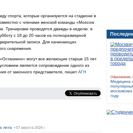
иду спорта, которые организуются на стадионе в
 совместно с членами женской команды «Moscow
не. Тренировки проводятся дважды в неделю: в
Последни
субботу с 18 до 20 часов на полноразмерной
едварительной записи. Для начинающих
ого снаряжения.
 «Останкино» могут все желающие старше 15 лет
 условием является сопровождение одного из
ия от законного представителя, пишет
АГН
Образование, 
Медицина 
популярны
московских
году
ца лета
• 07 августа 2026 г.