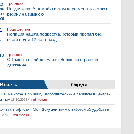
Транспорт
Позднякова: Автомобилистам пора менять летнюю
резину на зимнюю
Происшествия
Полиция нашла подростка, который пропал без
вести почти 12 лет назад
Транспорт
С 1 марта в районе улицы Волхонки ограничат
движение
Власть
Округа
 чашка кофе в придачу: дополнительные сервисы в центрах
енты»
15.10.2018 •
md.mos.ru
комата в офисах «Мои Документы» – с заботой об удобстве
0.2018 •
md.mos.ru