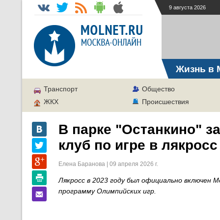
9 августа 2026
Жизнь в 
Транспорт
Общество
ЖКХ
Происшествия
В парке "Останкино" з
клуб по игре в лякросс
Елена Баранова | 09 апреля 2026 г.
Лякросс в 2023 году был официально включен
программу Олимпийских игр.