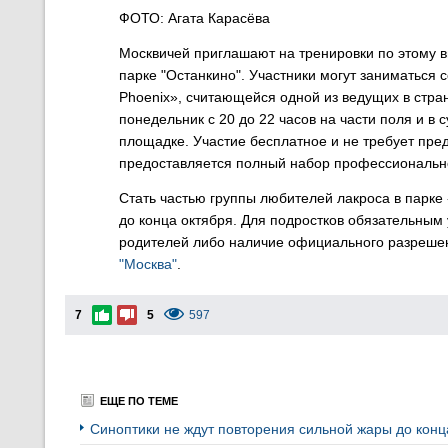
ФОТО: Агата Карасёва
Москвичей приглашают на тренировки по этому в
парке "Останкино". Участники могут заниматься
Phoenix», считающейся одной из ведущих в стра
понедельник с 20 до 22 часов на части поля и в 
площадке. Участие бесплатное и не требует пр
предоставляется полный набор профессиональн
Стать частью группы любителей лакроса в парке
до конца октября. Для подростков обязательным
родителей либо наличие официального разрешен
"Москва"
.
7
5
597
ЕЩЕ ПО ТЕМЕ
Синоптики не ждут повторения сильной жары до кон