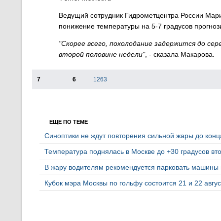
В
едущий сотрудник Гидрометцентра России Мари
п
онижение температуры на 5-7 градусов прогноз
"Скорее всего, похолодание задержится до се
второй половине недели"
, - сказала Макарова.
7
6
1263
ЕЩЕ ПО ТЕМЕ
Синоптики не ждут повторения сильной жары до кон
Температура поднялась в Москве до +30 градусов вто
В жару водителям рекомендуется парковать машины 
Кубок мэра Москвы по гольфу состоится 21 и 22 авгу