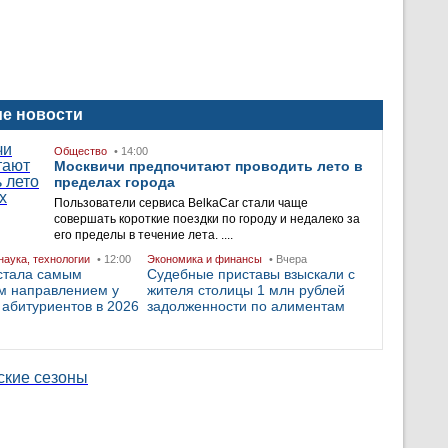
е новости
Общество
• 14:00
Москвичи предпочитают проводить лето в
пределах города
Пользователи сервиса BelkaCar стали чаще
совершать короткие поездки по городу и недалеко за
его пределы в течение лета. ....
наука, технологии
• 12:00
Экономика и финансы
• Вчера
стала самым
Судебные приставы взыскали с
м направлением у
жителя столицы 1 млн рублей
 абитуриентов в 2026
задолженности по алиментам