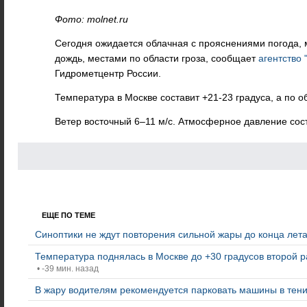
Фото: molnet.ru
Сегодня ожидается облачная с прояснениями погода,
дождь, местами по области гроза, сообщает
агентство 
Гидрометцентр России.
Температура в Москве составит +21-23 градуса, а по о
Ветер восточный 6–11 м/c. Атмосферное давление сост
ЕЩЕ ПО ТЕМЕ
Синоптики не ждут повторения сильной жары до конца лет
Температура поднялась в Москве до +30 градусов второй ра
• -39 мин. назад
В жару водителям рекомендуется парковать машины в тен