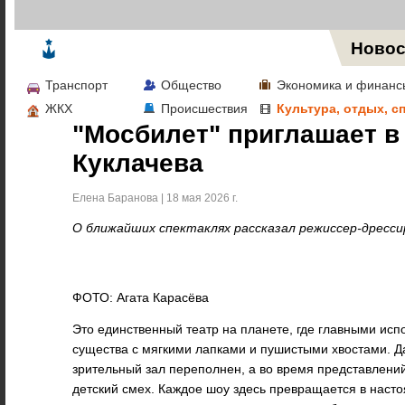
Жизнь в Москве
Новос
Транспорт
Общество
Экономика и финанс
ЖКХ
Происшествия
Культура, отдых, с
"Мосбилет" приглашает в
Куклачева
Елена Баранова | 18 мая 2026 г.
О ближайших спектаклях рассказал режиссер-дресси
ФОТО: Агата Карасёва
Это единственный театр на планете, где главными ис
существа с мягкими лапками и пушистыми хвостами. Д
зрительный зал переполнен, а во время представлени
детский смех. Каждое шоу здесь превращается в наст