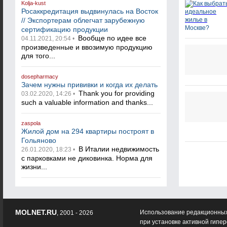
Kolja-kust
Росаккредитация выдвинулась на Восток
// Экспортерам облегчат зарубежную
сертификацию продукции
Вообще по идее все
04.11.2021, 20:54 •
произведенные и ввозимую продукцию
для того...
dosepharmacy
Зачем нужны прививки и когда их делать
Thank you for providing
03.02.2020, 14:26 •
such a valuable information and thanks...
zaspola
Жилой дом на 294 квартиры построят в
Гольяново
В Италии недвижимость
26.01.2020, 18:23 •
с парковками не диковинка. Норма для
жизни...
MOLNET.RU
Использование редакционных
, 2001 - 2026
при установке активной гипе