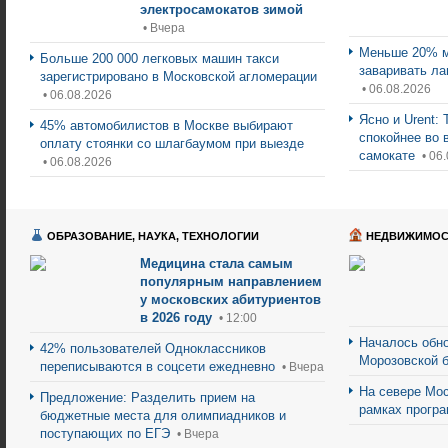
электросамокатов зимой
• Вчера
Меньше 20% м
Больше 200 000 легковых машин такси
заваривать ла
зарегистрировано в Московской агломерации
• 06.08.2026
• 06.08.2026
Ясно и Urent:
45% автомобилистов в Москве выбирают
спокойнее во 
оплату стоянки со шлагбаумом при выезде
самокате
• 06
• 06.08.2026
ОБРАЗОВАНИЕ, НАУКА, ТЕХНОЛОГИИ
НЕДВИЖИМОС
Медицина стала самым
популярным направлением
у московских абитуриентов
в 2026 году
• 12:00
Началось обно
42% пользователей Одноклассников
Морозовской 
переписываются в соцсети ежедневно
• Вчера
На севере Мос
Предложение: Разделить прием на
рамках прогр
бюджетные места для олимпиадников и
поступающих по ЕГЭ
• Вчера