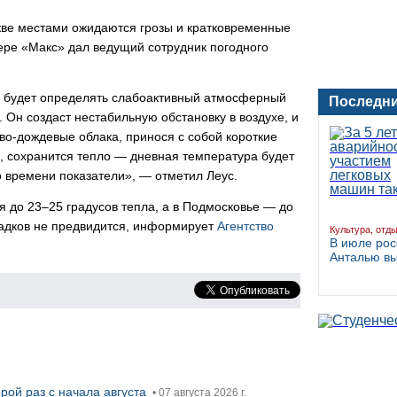
скве местами ожидаются грозы и кратковременные
жере «Макс» дал ведущий сотрудник погодного
е будет определять слабоактивный атмосферный
Последни
. Он создаст нестабильную обстановку в воздухе, и
во-дождевые облака, принося с собой короткие
е, сохранится тепло — дневная температура будет
о времени показатели», — отметил Леус.
я до 23–25 градусов тепла, а в Подмосковье — до
осадков не предвидится, информирует
Агентство
Культура, отд
В июле рос
Анталью в
рой раз с начала августа
• 07 августа 2026 г.