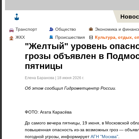
Жизнь в Москве
Новос
Транспорт
Общество
Экономика и финанс
ЖКХ
Происшествия
Культура, отдых, с
"Желтый" уровень опасно
грозы объявлен в Подмос
пятницы
Елена Баранова | 18 июня 2026 г.
Об этом сообщил Гидрометцентр России.
ФОТО: Агата Карасёва
До самого вечера пятницы, 19 июня, в Московской обл
повышенная опасность из-за возможных гроз — объяв
погодной угрозы, информирует
АГН "Москва"
.