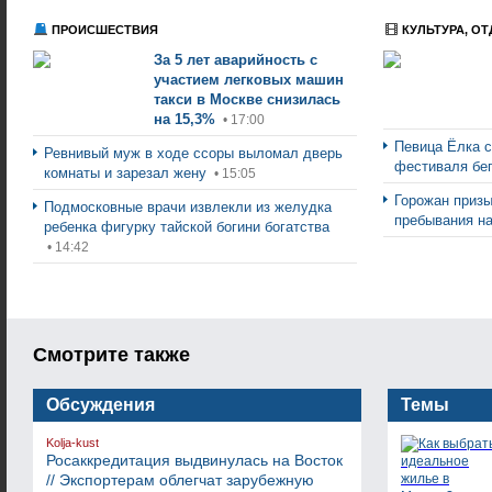
ПРОИСШЕСТВИЯ
КУЛЬТУРА, ОТ
За 5 лет аварийность с
участием легковых машин
такси в Москве снизилась
на 15,3%
• 17:00
Певица Ёлка 
Ревнивый муж в ходе ссоры выломал дверь
фестиваля бе
комнаты и зарезал жену
• 15:05
Горожан призы
Подмосковные врачи извлекли из желудка
пребывания н
ребенка фигурку тайской богини богатства
• 14:42
Смотрите также
Обсуждения
Темы
Kolja-kust
Росаккредитация выдвинулась на Восток
// Экспортерам облегчат зарубежную