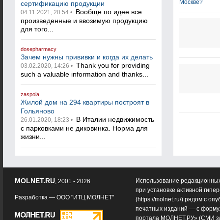
сертификацию продукции
Вообще по идее все
04.11.2021, 20:54 •
произведенные и ввозимую продукцию
для того...
dosepharmacy
Зачем нужны прививки и когда их делать
Thank you for providing
03.02.2020, 14:26 •
such a valuable information and thanks...
zaspola
Жилой дом на 294 квартиры построят в
Гольяново
В Италии недвижимость
26.01.2020, 18:23 •
с парковками не диковинка. Норма для
жизни...
MOLNET.RU
Использование редакционных
, 2001 - 2026
при установке активной гипе
Разработка —
ООО "ИТЦ МОЛНЕТ"
(
https://molnet.ru/
) рядом с оп
печатных изданий — с форму
портала МОЛНЕТ.РУ» (СМИ з