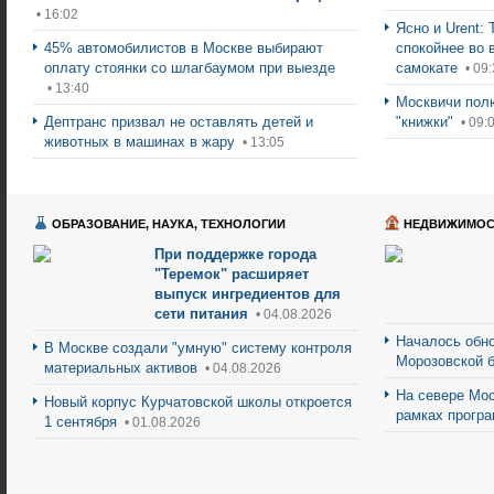
• 16:02
Ясно и Urent:
45% автомобилистов в Москве выбирают
спокойнее во 
оплату стоянки со шлагбаумом при выезде
самокате
• 09:
• 13:40
Москвичи пол
Дептранс призвал не оставлять детей и
"книжки"
• 09:
животных в машинах в жару
• 13:05
ОБРАЗОВАНИЕ, НАУКА, ТЕХНОЛОГИИ
НЕДВИЖИМОС
При поддержке города
"Теремок" расширяет
выпуск ингредиентов для
сети питания
• 04.08.2026
Началось обно
В Москве создали "умную" систему контроля
Морозовской 
материальных активов
• 04.08.2026
На севере Мос
Новый корпус Курчатовской школы откроется
рамках прогр
1 сентября
• 01.08.2026