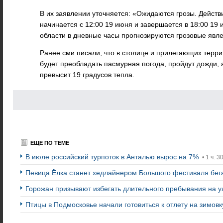
В их заявлении уточняется: «Ожидаются грозы. Дейст
начинается с 12:00 19 июня и завершается в 18:00 19
области в дневные часы прогнозируются грозовые явл
Ранее сми писали, что в столице и прилегающих террит
будет преобладать пасмурная погода, пройдут дожди, 
превысит 19 градусов тепла.
ЕЩЕ ПО ТЕМЕ
В июле российский турпоток в Анталью вырос на 7%
• 1 ч. 3
Певица Ёлка станет хедлайнером Большого фестиваля бег
Горожан призывают избегать длительного пребывания на у
Птицы в Подмосковье начали готовиться к отлету на зимов