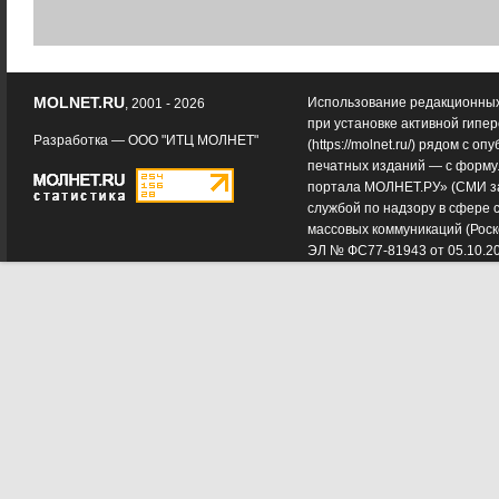
MOLNET.RU
Использование редакционных
, 2001 - 2026
при установке активной гипе
Разработка —
ООО "ИТЦ МОЛНЕТ"
(
https://molnet.ru/
) рядом с оп
печатных изданий — с форму
портала МОЛНЕТ.РУ» (СМИ з
службой по надзору в сфере 
массовых коммуникаций (Роск
ЭЛ № ФС77-81943 от 05.10.2