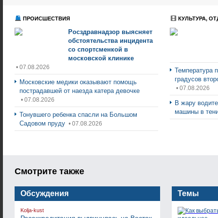
ПРОИСШЕСТВИЯ
КУЛЬТУРА, ОТ
Росздравнадзор выясняет
обстоятельства инцидента
со спортсменкой в
московской клинике
• 07.08.2026
Температура п
градусов втор
Московские медики оказывают помощь
• 07.08.2026
пострадавшей от наезда катера девочке
• 07.08.2026
В жару водите
машины в тен
Тонувшего ребенка спасли на Большом
Садовом пруду
• 07.08.2026
Смотрите также
Обсуждения
Темы
Kolja-kust