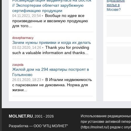
Росаккредитация выдвинулась на Восток
// Экспортерам облегчат зарубежную
сертификацию продукции
Вообще по идее все
04.11.2021, 20:54 •
произведенные и ввозимую продукцию
для того...
dosepharmacy
Зачем нужны прививки и когда их делать
Thank you for providing
03.02.2020, 14:26 •
such a valuable information and thanks...
zaspola
Жилой дом на 294 квартиры построят в
Гольяново
В Италии недвижимость
26.01.2020, 18:23 •
с парковками не диковинка. Норма для
жизни...
MOLNET.RU
Использование редакционных
, 2001 - 2026
при установке активной гипе
Разработка —
ООО "ИТЦ МОЛНЕТ"
(
https://molnet.ru/
) рядом с оп