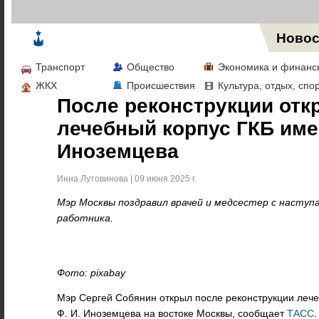
Жизнь в Москве
Новос
Транспорт
Общество
Экономика и финанс
ЖКХ
Происшествия
Культура, отдых, спо
После реконструкции отк
лечебный корпус ГКБ им
Иноземцева
Инна Лутовинова | 09 июня 2025 г.
Мэр Москвы поздравил врачей и медсестер с насту
работника.
Фото: pixabay
Мэр Сергей Собянин открыл после реконструкции леч
Ф. И. Иноземцева на востоке Москвы, сообщает
ТАСС
.