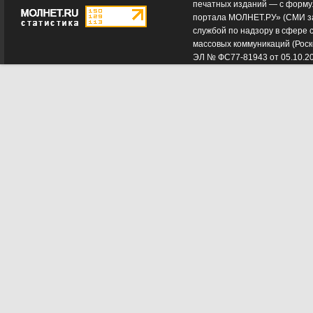
печатных изданий — с форму
портала МОЛНЕТ.РУ» (СМИ з
службой по надзору в сфере 
массовых коммуникаций (Роск
ЭЛ № ФС77-81943 от 05.10.2