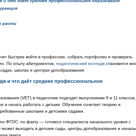
ж и что даёт среднее профессиональное образование
куренция
к расти
очет быстрее войти в профессию, собрать портфолио и проверить
ях. По опыту абитуриентов,
педагогический колледж
становится мо
 садах, школах и центрах допобразования.
дж и что даёт среднее профессиональное
ования (VET) в педагогике подходят выпускникам 9 и 11 классов,
ю и начать работать с детьми. Обучение сочетает теорию и
требованные школами и детскими садами.
по ФГОС: по факту — готового специалиста начального уровня с
у может выходить в детские сады, центры допобразования и начал
тери темпа.