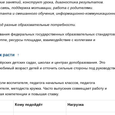
ие занятий, конструкт урока, диагностика результатов.
связь, поддержка мотивации, работа с родителями.
танта и смешанного обучения, информационно-коммуникацион
од разные образовательные потребности.
ования федеральных государственных образовательных стандартов
уппе, ресурсы площадки, взаимодействие с коллегами и
к расти
↑
ёрских детских садах, школах и центрах допобразования. Это
юбимый возраст детей и отточить сильные стороны под руководст
ли воспитателя, педагога начальных классов, педагога
ителя, методиста кружка. Часто выпускник совмещает работу и
вая компетенции и повышая ставку.
Кому подойдёт
Нагрузка