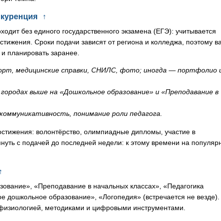
нкуренция
↑
ходит без единого государственного экзамена (ЕГЭ): учитывается
стижения. Сроки подачи зависят от региона и колледжа, поэтому в
 и планировать заранее.
орт, медицинские справки, СНИЛС, фото; иногда — портфолио 
х городах выше на «Дошкольное образование» и «Преподавание в
коммуникативность, понимание роли педагога.
остижения: волонтёрство, олимпиадные дипломы, участие в
януть с подачей до последней недели: к этому времени на популяр
↑
ование», «Преподавание в начальных классах», «Педагогика
е дошкольное образование», «Логопедия» (встречается не везде).
 физиологией, методиками и цифровыми инструментами.