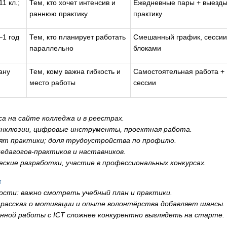
1 кл.;
Тем, кто хочет интенсив и
Ежедневные пары + выезды
раннюю практику
практику
–1 год
Тем, кто планирует работать
Смешанный график, сессии
параллельно
блоками
ану
Тем, кому важна гибкость и
Самостоятельная работа +
место работы
сессии
са на сайте колледжа и в реестрах.
 инклюзии, цифровые инструменты, проектная работа.
дят практики; доля трудоустройства по профилю.
едагогов-практиков и наставников.
ские разработки, участие в профессиональных конкурсах.
↑
ости: важно смотреть учебный план и практики.
 рассказ о мотивации и опыте волонтёрства добавляет шансы.
енной работы с ICT сложнее конкурентно выглядеть на старте.