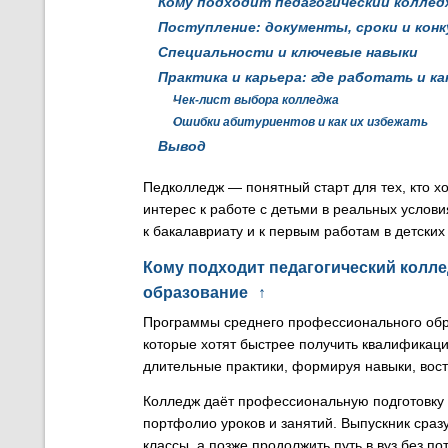
Кому подходит педагогический коллед
Поступление: документы, сроки и кон
Специальности и ключевые навыки
Практика и карьера: где работать и ка
Чек-лист выбора колледжа
Ошибки абитуриентов и как их избежать
Вывод
Педколледж — понятный старт для тех, кто х
интерес к работе с детьми в реальных услови
к бакалавриату и к первым работам в детских
Кому подходит педагогический колле
образование
↑
Программы среднего профессионального образ
которые хотят быстрее получить квалификаци
длительные практики, формируя навыки, вос
Колледж даёт профессиональную подготовку 
портфолио уроков и занятий. Выпускник сраз
классы, а позже продолжить путь в вуз без по