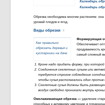
Календарь обр
Календарь обр
Обрезка необходима многим растениям: она 
урожай плодов и ягод.
Виды обрезки
↑
Формирующая о
Как правильно
Обеспечивает опт
обрезать деревья и
продуваемость кр
кустарники на даче
самый сложный ви
Кроне надо придать форму, при которой 
Соединения скелетных сучьев или ветве
требуется строгое соблюдение соподчин
чтобы сучья располагались один против
Скелетные сучья должны быть размещены
воздух свободно проникали внутрь кроны
Омолаживающая обрезка
—
удаление стары
способных к активному цветению и плодоно