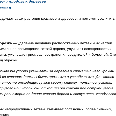
езки плодовых деревьев
езки п
сделает ваши растения красивее и здоровее, и поможет увеличить
брезка
—
удаление неудачно расположенных ветвей и их частей.
имальное размещение ветвей дерева, улучшает освещенность и
оны, уменьшает риск распространения вредителей и болезней. Это
д обрезки:
было бы удобно ухаживать за деревом и снимать с него урожай.
й со стволом должны быть прочными и устойчивыми. Для этого
енности отходящих сучьев своему стволу, нельзя допускать,
 другого или чтобы они отходили от ствола под острым углом.
 равномерно по длине ствола дерева и вокруг него, чтобы све
.
х непродуктивных ветвей. Вызывает рост новых, более сильных,
шению.