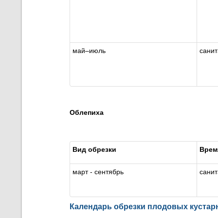
май
–
июль
сани
Облепиха
Вид обрезки
Врем
март - сентябрь
сани
Календарь обрезки п
лодовых кустар