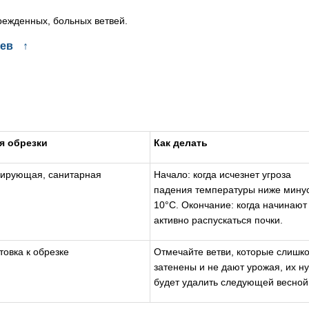
режденных, больных ветвей.
ьев
↑
я обрезки
Как делать
ирующая, санитарная
Начало: когда исчезнет угроза
падения температуры ниже мину
10°С. Окончание: когда начинают
активно распускаться почки.
товка к обрезке
Отмечайте ветви, которые слишк
затенены и не дают урожая, их н
будет удалить следующей весной