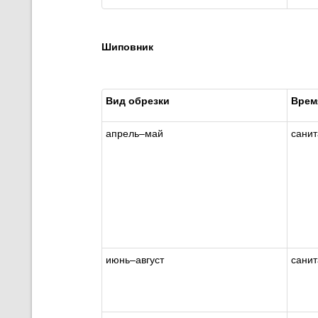
Шиповник
Вид обрезки
Врем
апрель
–
май
сани
июнь
–
август
сани