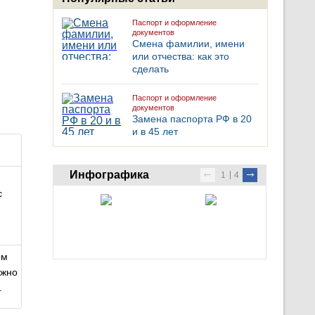
Паспорт и оформление
документов
Смена фамилии, имени
или отчества: как это
сделать
Паспорт и оформление
документов
Замена паспорта РФ в 20
и в 45 лет
Инфографика
1
4
с
ом
ужно
.