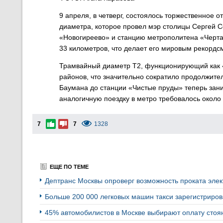
9 апреля, в четверг, состоялось торжественное 
диаметра, которое провел мэр столицы Сергей 
«Новогиреево» и станцию метрополитена «Черта
33 километров, что делает его мировым рекордс
Трамвайный диаметр Т2, функционирующий как 
районов, что значительно сократило продолжител
Баумана до станции «Чистые пруды» теперь заним
аналогичную поездку в метро требовалось окол
7
7
1328
ЕЩЕ ПО ТЕМЕ
Дептранс Москвы опроверг возможность проката эле
Больше 200 000 легковых машин такси зарегистриро
45% автомобилистов в Москве выбирают оплату стоя