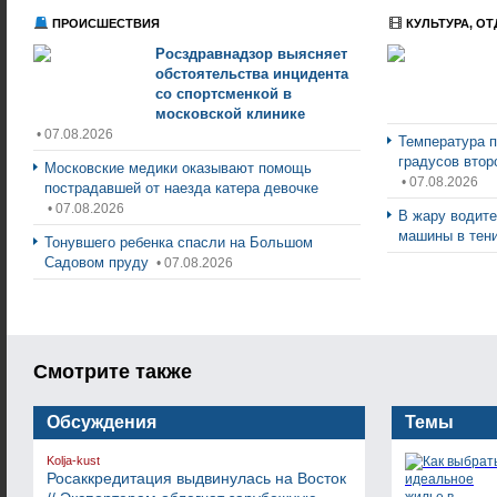
ПРОИСШЕСТВИЯ
КУЛЬТУРА, ОТ
Росздравнадзор выясняет
обстоятельства инцидента
со спортсменкой в
московской клинике
• 07.08.2026
Температура п
градусов втор
Московские медики оказывают помощь
• 07.08.2026
пострадавшей от наезда катера девочке
• 07.08.2026
В жару водите
машины в тен
Тонувшего ребенка спасли на Большом
Садовом пруду
• 07.08.2026
Смотрите также
Обсуждения
Темы
Kolja-kust
Росаккредитация выдвинулась на Восток