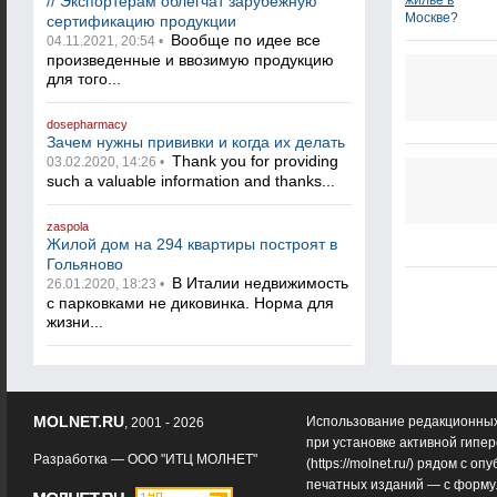
// Экспортерам облегчат зарубежную
сертификацию продукции
Вообще по идее все
04.11.2021, 20:54 •
произведенные и ввозимую продукцию
для того...
dosepharmacy
Зачем нужны прививки и когда их делать
Thank you for providing
03.02.2020, 14:26 •
such a valuable information and thanks...
zaspola
Жилой дом на 294 квартиры построят в
Гольяново
В Италии недвижимость
26.01.2020, 18:23 •
с парковками не диковинка. Норма для
жизни...
MOLNET.RU
Использование редакционных
, 2001 - 2026
при установке активной гипе
Разработка —
ООО "ИТЦ МОЛНЕТ"
(
https://molnet.ru/
) рядом с оп
печатных изданий — с форму