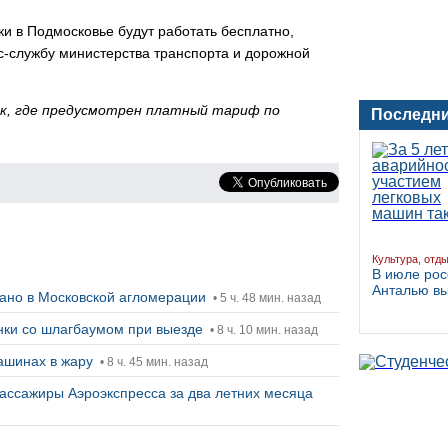
ки в Подмосковье будут работать бесплатно,
с-службу министерства транспорта и дорожной
вок, где предусмотрен платный тариф по
Последни
Культура, отд
В июле рос
Анталью в
вано в Московской агломерации
• 5 ч. 48 мин. назад
нки со шлагбаумом при выезде
• 8 ч. 10 мин. назад
машинах в жару
• 8 ч. 45 мин. назад
ассажиры Аэроэкспресса за два летних месяца