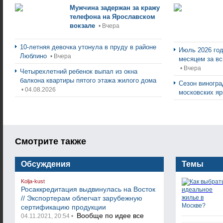
Мужчина задержан за кражу
телефона на Ярославском
вокзале
• Вчера
10-летняя девочка утонула в пруду в районе
Июль 2026 го
Люблино
• Вчера
месяцем за в
• Вчера
Четырехлетний ребенок выпал из окна
балкона квартиры пятого этажа жилого дома
Сезон виногра
• 04.08.2026
московских я
Смотрите также
Обсуждения
Темы
Kolja-kust
Росаккредитация выдвинулась на Восток
// Экспортерам облегчат зарубежную
сертификацию продукции
Вообще по идее все
04.11.2021, 20:54 •