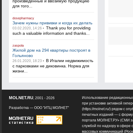
произведенные и ввозимую продукцию
для того...
dosepharmacy
Зачем нужны прививки и когда их делать
Thank you for providing
03.02.2020, 14:26 •
such a valuable information and thanks...
zaspola
Жилой дом на 294 квартиры построят в
Гольяново
В Италии недвижимость
26.01.2020, 18:23 •
с парковками не диковинка. Норма для
жизни...
MOLNET.RU
Использование редакционных
, 2001 - 2026
при установке активной гипе
Разработка —
ООО "ИТЦ МОЛНЕТ"
(
https://molnet.ru/
) рядом с оп
печатных изданий — с форму
портала МОЛНЕТ.РУ» (СМИ з
службой по надзору в сфере 
массовых коммуникаций (Роск