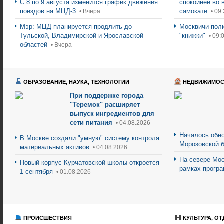
С 8 по 9 августа изменится график движения
спокойнее во 
поездов на МЦД-3
самокате
• Вчера
• 09:
Мэр: МЦД планируется продлить до
Москвичи пол
Тульской, Владимирской и Ярославской
"книжки"
• 09:
областей
• Вчера
ОБРАЗОВАНИЕ, НАУКА, ТЕХНОЛОГИИ
НЕДВИЖИМОС
При поддержке города
"Теремок" расширяет
выпуск ингредиентов для
сети питания
• 04.08.2026
Началось обно
В Москве создали "умную" систему контроля
Морозовской 
материальных активов
• 04.08.2026
На севере Мос
Новый корпус Курчатовской школы откроется
рамках прогр
1 сентября
• 01.08.2026
ПРОИСШЕСТВИЯ
КУЛЬТУРА, ОТ