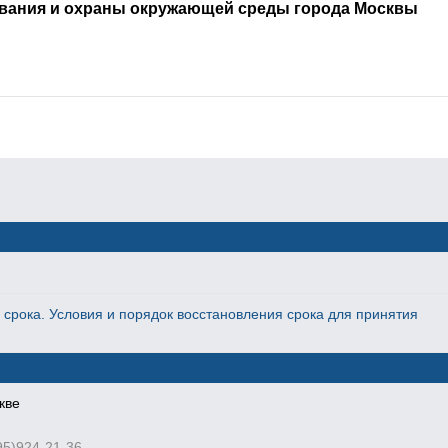
ования и охраны окружающей среды города Москвы
изации
Документы
 управление внутренних
Федеральный закон от
городу Москве
14.03.1995 № 33-ФЗ «Об осо
охраняемых природных
 Москва, ул. Петровка, 38
территориях»
Скачать (131,4
0-82-05, приемная ГУВД
КБайт)
0-83-42, (495)924-21-36
Федеральный закон от
амент
24.06.1998 № 89-ФЗ «Об
пользования и охраны
отходах производства и
ющей среды города
потребления»
Скачать (103,4
КБайт)
 Москва, ул. Новый Арбат,