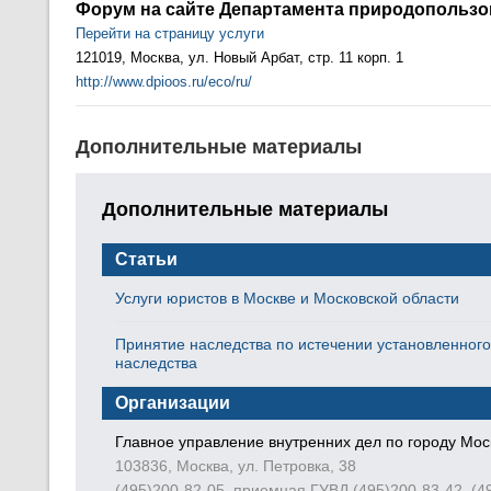
Форум на сайте Департамента природопольз
Перейти на страницу услуги
121019, Москва, ул. Новый Арбат, стр. 11 корп. 1
http://www.dpioos.ru/eco/ru/
Дополнительные материалы
Статьи
Орган
Услуги юристов в Москве и
Главное
Московской области
дел по 
103836,
Принятие наследства по истечении
(495)20
установленного срока. Условия и
(495)20
порядок восстановления срока для
принятия наследства
Департ
природо
окружа
Москвы
121019,