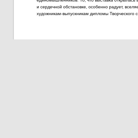
единомышленников. То, что выставка открылась 
и сердечной обстановке, особенно радует, вселя
художникам-выпускникам дипломы Творческого с
Художник Юрий Аркадьевич Яблоков – член союза
года, отметил, что любая выставка – это не толь
обязательно стимул к творчеству, к развитию. В 
профессионализм, академичность, то, что называ
Затем выступил Андриан Афанасьевич Афанасьев
строгановцев, писателей, историков. Являясь х
изучает и сохраняет историю своей семьи, пишет
своих исторических корней и творческих способн
салона, он – "оживший портрет". Картина Людмил