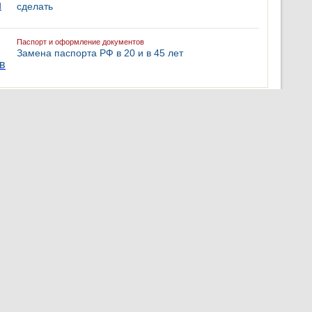
сделать
Паспорт и оформление документов
Замена паспорта РФ в 20 и в 45 лет
за сегодня
Культура, отдых, спорт
Чем удивит фестиваль к 20-летию ОЭЗ Москвы?
Культура, отдых, спорт
До конца суток 7 августа в Москве ожидаются ливни
с грозой и градом
Культура, отдых, спорт
Проект по раздельному сбору вторсырья запустили
торговые центры МЕГА и ВкусВилл