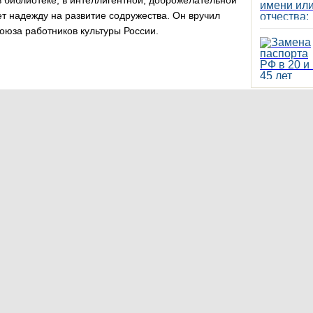
в библиотеке, в интеллигентной, доброжелательной
ет надежду на развитие содружества. Он вручил
оюза работников культуры России.
Главное 
 художников РФ, выпускник "Строгановки" 1990
ко общение, обсуждение, критика и дискуссия, но и
представленных работах ярко чувствуется
ется "школой мастерства".
 – представитель семьи художников-
удожником-прикладником, занимается историей,
 стихи и прозу, отметил важность сохранения
остей. Андриан Афанасьевич – не просто гость
ы Гавриловой "Герой" (2013 г.) – его живописный