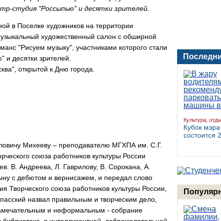
тр-студия "Россыпью" и десятки зрителей.
ной в Поселке художников на территории
музыкальный художественный салон с обширной
анс "Рисуем музыку", участниками которого стали
Последни
" и десятки зрителей.
ква", открытой к Дню города.
Культура, отд
Кубок мэра
состоится 2
овичу Михееву – преподавателю МГХПА им. С.Г.
орческого союза работников культуры России
в: В. Андреева, Л. Гаврилову, В. Сорокана, А.
цыну с дебютом и вернисажем, и передал слово
я Творческого союза работников культуры России,
Популярн
 Спасский назвал правильным и творческим дело,
замечательным и неформальным - собрание