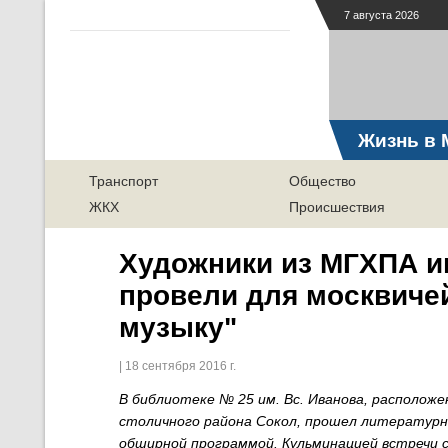
7 августа 2026
Жизнь в 
Транспорт
Общество
ЖКХ
Происшествия
Художники из МГХПА им
провели для москвиче
музыку"
| 18 сентября 2016 г.
В библиотеке № 25 им. Вс. Иванова, располож
столичного района Сокол, прошел литературн
обширной программой. Кульминацией встречи 