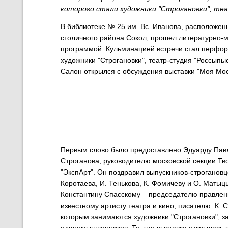
которого стали художники "Строгановки", теа
В библиотеке № 25 им. Вс. Иванова, расположен
столичного района Сокол, прошел литературно-
программой. Кульминацией встречи стал перформ
художники "Строгановки", театр-студия "Россыпью
Салон открылся с обсуждения выставки "Моя Мос
Первым слово было предоставлено Эдуарду Павл
Строганова, руководителю московской секции Тв
"ЭкспАрт". Он поздравил выпускников-строгановце
Коротаева, И. Тенькова, К. Фомичеву и О. Маты
Константину Спасскому – председателю правлени
известному артисту театра и кино, писателю. К.
которым занимаются художники "Строгановки", 