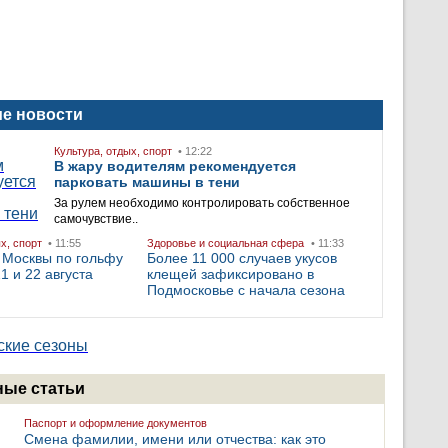
е новости
Культура, отдых, спорт
• 12:22
В жару водителям рекомендуется
парковать машины в тени
За рулем необходимо контролировать собственное
самочувствие..
ых, спорт
• 11:55
Здоровье и социальная сфера
• 11:33
 Москвы по гольфу
Более 11 000 случаев укусов
1 и 22 августа
клещей зафиксировано в
Подмосковье с начала сезона
ые статьи
Паспорт и оформление документов
Смена фамилии, имени или отчества: как это