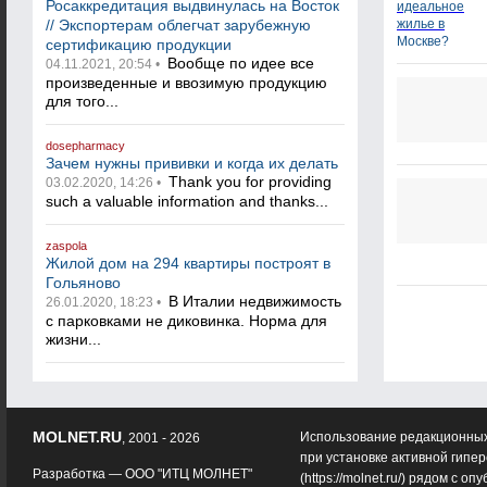
Росаккредитация выдвинулась на Восток
// Экспортерам облегчат зарубежную
сертификацию продукции
Вообще по идее все
04.11.2021, 20:54 •
произведенные и ввозимую продукцию
для того...
dosepharmacy
Зачем нужны прививки и когда их делать
Thank you for providing
03.02.2020, 14:26 •
such a valuable information and thanks...
zaspola
Жилой дом на 294 квартиры построят в
Гольяново
В Италии недвижимость
26.01.2020, 18:23 •
с парковками не диковинка. Норма для
жизни...
MOLNET.RU
Использование редакционных
, 2001 - 2026
при установке активной гипе
Разработка —
ООО "ИТЦ МОЛНЕТ"
(
https://molnet.ru/
) рядом с оп