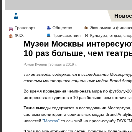
Жизнь в Москве
Новос
Транспорт
Общество
Экономика и финанс
ЖКХ
Происшествия
Культура, отдых, спо
Музеи Москвы интересуют
10 раз больше, чем театр
Роман Курнев | 30 марта 2019 г.
Такие выводы содержатся в исследовании Мосгорту
системы мониторинга социальных медиа Brand Analyt
Во время проведения
чемпионата мира по футболу-20
интересовали туристов в 10 раз больше, чем столичны
Такие выводы содержатся в исследовании Мосгортура
системы мониторинга социальных медиа Brand Analytic
новостей
"Москва"
со ссылкой на
пресс-службу ГАУК "М
"
Судя по мониторингу соцсетей, туристы и болельщик