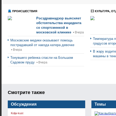
ПРОИСШЕСТВИЯ
КУЛЬТУРА, ОТ
Росздравнадзор выясняет
обстоятельства инцидента
со спортсменкой в
московской клинике
• Вчера
Температура п
Московские медики оказывают помощь
градусов втор
пострадавшей от наезда катера девочке
• Вчера
В жару водите
машины в тен
Тонувшего ребенка спасли на Большом
Садовом пруду
• Вчера
Смотрите также
Обсуждения
Темы
Kolja-kust