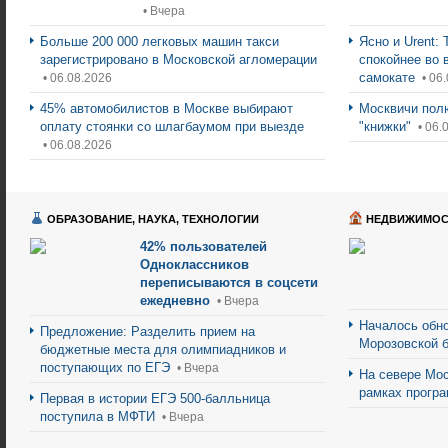
• Вчера
Больше 200 000 легковых машин такси
Ясно и Urent:
зарегистрировано в Московской агломерации
спокойнее во 
самокате
• 06.08.2026
• 06
45% автомобилистов в Москве выбирают
Москвичи пол
оплату стоянки со шлагбаумом при выезде
"книжки"
• 06.
• 06.08.2026
ОБРАЗОВАНИЕ, НАУКА, ТЕХНОЛОГИИ
НЕДВИЖИМОС
42% пользователей
Одноклассников
переписываются в соцсети
ежедневно
• Вчера
Началось обно
Предложение: Разделить прием на
Морозовской 
бюджетные места для олимпиадников и
поступающих по ЕГЭ
• Вчера
На севере Мос
рамках прогр
Первая в истории ЕГЭ 500-балльница
поступила в МФТИ
• Вчера