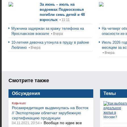
За июнь – июль на
водоемах Подмосковья
погибли семь детей и 48
взрослых
• 11:11
Мужчина задержан за кражу телефона на
На четверг об
Ярославском вокзале
опасности из-
• Вчера
10-летняя девочка утонула в пруду в районе
Июль 2026 го
Люблино
месяцем за в
• Вчера
• Вчера
Смотрите также
Обсуждения
Темы
Kolja-kust
Росаккредитация выдвинулась на Восток
// Экспортерам облегчат зарубежную
сертификацию продукции
Вообще по идее все
04.11.2021, 20:54 •