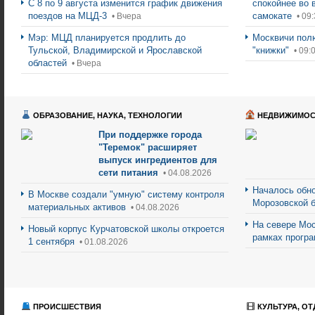
С 8 по 9 августа изменится график движения
спокойнее во 
поездов на МЦД-3
самокате
• Вчера
• 09:
Мэр: МЦД планируется продлить до
Москвичи пол
Тульской, Владимирской и Ярославской
"книжки"
• 09:
областей
• Вчера
ОБРАЗОВАНИЕ, НАУКА, ТЕХНОЛОГИИ
НЕДВИЖИМОС
При поддержке города
"Теремок" расширяет
выпуск ингредиентов для
сети питания
• 04.08.2026
Началось обно
В Москве создали "умную" систему контроля
Морозовской 
материальных активов
• 04.08.2026
На севере Мос
Новый корпус Курчатовской школы откроется
рамках прогр
1 сентября
• 01.08.2026
ПРОИСШЕСТВИЯ
КУЛЬТУРА, ОТ