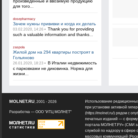
произведенные и ввозимую продукцию
для того...
dosepharmacy
Зачем нужны прививки и когда их делать
Thank you for providing
03.02.2020, 14:26 •
such a valuable information and thanks...
zaspola
Жилой дом на 294 квартиры построят в
Гольяново
В Италии недвижимость
26.01.2020, 18:23 •
с парковками не диковинка. Норма для
жизни...
MOLNET.RU
Использование редакционных
, 2001 - 2026
при установке активной гипе
Разработка —
ООО "ИТЦ МОЛНЕТ"
(
https://molnet.ru/
) рядом с оп
печатных изданий — с форму
портала МОЛНЕТ.РУ» (СМИ з
службой по надзору в сфере 
массовых коммуникаций (Роск