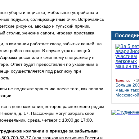
ные уборы и перчатки, мобильные устройства и
ожные подушки, солнцезащитные очки. Встречались
етские рисунки, авокадо и тульский пряник,
й столик, женские сапоги, игровая приставка.
Последни
, в компании работает склад забытых вещей: на
ния рейса находки. В случае утраты вещей
Аэроэкспресс» или к сменному специалисту в
тере. Ответ будет предоставлен по указанным в
вещи осуществляется под расписку при
ость.
Транспорт
• 1
Больше 200
ты не подлежат хранению после того, как попали
машин такс
Московско
зации.
тся в депо компании, которое расположено рядом
. Нижняя, д. 17. Пассажиры могут забрать свои
онедельник, среда, четверг с 13:00 до 17:00.
рудников компании о приезде за забытыми
800-700-33-77 (для звонков из регионов России и