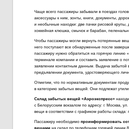
Чаще всего пассажиры забывали в поездах голов
аксессуары к ним, зонты, книги, документы, дор
и необычные находки: две пачки рисовой крупы, д
хоккейная клюшка, смычок и барабан, пеленальны
Чтобы пассажиры могли вернуть потерянные вещи
него поступают все обнаруженные после заверше
пассажиру нужно обратиться на горячую линию «
терминале компании и составить заявление о по
заявлении контактным данным. Выдача забытой 
предъявлении документа, удостоверяющего личн
Отметим, что по нормативным документам продук
в категорию забытых вещей. Они подлежат утили
Склад забытых вещей «Аэроэкспресс»
находи
с Белорусским вокзалом по адресу: г. Москва, ул
вещи в соответствии с графиком работы склада: п
Пассажиру необходимо
проинформировать сот
вещами
на склад по телефонам горячей линии 8-