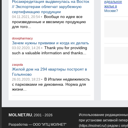
Росаккредитация выдвинулась на Восток
// Экспортерам облегчат зарубежную
сертификацию продукции
Вообще по идее все
04.11.2021, 20:54 •
произведенные и ввозимую продукцию
для того...
dosepharmacy
Зачем нужны прививки и когда их делать
Thank you for providing
03.02.2020, 14:26 •
such a valuable information and thanks...
zaspola
Жилой дом на 294 квартиры построят в
Гольяново
В Италии недвижимость
26.01.2020, 18:23 •
с парковками не диковинка. Норма для
жизни...
MOLNET.RU
Использование редакционных
, 2001 - 2026
при установке активной гипе
Разработка —
ООО "ИТЦ МОЛНЕТ"
(
https://molnet.ru/
) рядом с оп