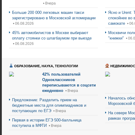
• Вчера
Больше 200 000 легковых машин такси
Ясно и Urent:
зарегистрировано в Московской агломерации
спокойнее во 
самокате
• 06.08.2026
• 06
45% автомобилистов в Москве выбирают
Москвичи пол
оплату стоянки со шлагбаумом при выезде
"книжки"
• 06.
• 06.08.2026
ОБРАЗОВАНИЕ, НАУКА, ТЕХНОЛОГИИ
НЕДВИЖИМОС
42% пользователей
Одноклассников
переписываются в соцсети
ежедневно
• Вчера
Началось обно
Предложение: Разделить прием на
Морозовской 
бюджетные места для олимпиадников и
поступающих по ЕГЭ
• Вчера
На севере Мос
рамках прогр
Первая в истории ЕГЭ 500-балльница
поступила в МФТИ
• Вчера