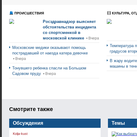
ПРОИСШЕСТВИЯ
КУЛЬТУРА, ОТ
Росздравнадзор выясняет
обстоятельства инцидента
со спортсменкой в
московской клинике
• Вчера
Температура п
Московские медики оказывают помощь
градусов втор
пострадавшей от наезда катера девочке
• Вчера
В жару водите
машины в тен
Тонувшего ребенка спасли на Большом
Садовом пруду
• Вчера
Смотрите также
Обсуждения
Темы
Kolja-kust