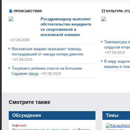
ПРОИСШЕСТВИЯ
КУЛЬТУРА, ОТ
Росздравнадзор выясняет
обстоятельства инцидента
со спортсменкой в
московской клинике
• 07.08.2026
Температура п
градусов втор
Московские медики оказывают помощь
• 07.08.2026
пострадавшей от наезда катера девочке
• 07.08.2026
В жару водите
машины в тен
Тонувшего ребенка спасли на Большом
Садовом пруду
• 07.08.2026
Смотрите также
Обсуждения
Темы
Kolja-kust