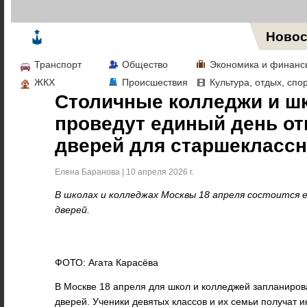
Жизнь в Москве
Новос
Транспорт
Общество
Экономика и финанс
ЖКХ
Происшествия
Культура, отдых, спо
Столичные колледжи и ш
проведут единый день о
дверей для старшекласс
Елена Баранова | 10 апреля 2026 г.
В школах и колледжах Москвы 18 апреля состоится
дверей.
ФОТО: Агата Карасёва
В Москве 18 апреля для школ и колледжей запланиро
дверей. Ученики девятых классов и их семьи получат