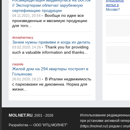
Росаккредитация выдвинулась на Восток
// Экспортерам облегчат зарубежную
сертификацию продукции
Вообще по идее все
04.11.2021, 20:54 •
произведенные и ввозимую продукцию
для того...
dosepharmacy
Зачем нужны прививки и когда их делать
Thank you for providing
03.02.2020, 14:26 •
such a valuable information and thanks...
zaspola
Жилой дом на 294 квартиры построят в
Гольяново
В Италии недвижимость
26.01.2020, 18:23 •
с парковками не диковинка. Норма для
жизни...
MOLNET.RU
Использование редакционных
, 2001 - 2026
при установке активной гипе
Разработка —
ООО "ИТЦ МОЛНЕТ"
(
https://molnet.ru/
) рядом с оп