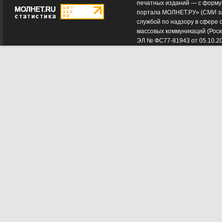
печатных изданий — с форму
портала МОЛНЕТ.РУ» (СМИ з
службой по надзору в сфере 
массовых коммуникаций (Роск
ЭЛ № ФС77-81943 от 05.10.2