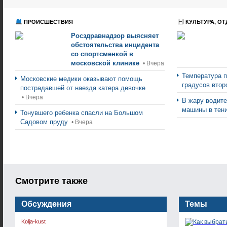
ПРОИСШЕСТВИЯ
КУЛЬТУРА, ОТ
Росздравнадзор выясняет
обстоятельства инцидента
со спортсменкой в
московской клинике
• Вчера
Температура п
Московские медики оказывают помощь
градусов втор
пострадавшей от наезда катера девочке
• Вчера
В жару водите
машины в тен
Тонувшего ребенка спасли на Большом
Садовом пруду
• Вчера
Смотрите также
Обсуждения
Темы
Kolja-kust