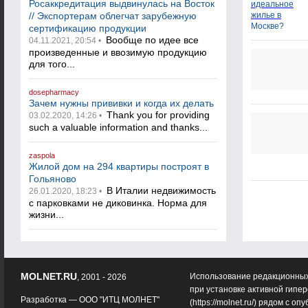
Росаккредитация выдвинулась на Восток
// Экспортерам облегчат зарубежную
сертификацию продукции
Вообще по идее все
04.11.2021, 20:54 •
произведенные и ввозимую продукцию
для того...
dosepharmacy
Зачем нужны прививки и когда их делать
Thank you for providing
03.02.2020, 14:26 •
such a valuable information and thanks...
zaspola
Жилой дом на 294 квартиры построят в
Гольяново
В Италии недвижимость
26.01.2020, 18:23 •
с парковками не диковинка. Норма для
жизни...
MOLNET.RU
Использование редакционных
, 2001 - 2026
при установке активной гипе
Разработка —
ООО "ИТЦ МОЛНЕТ"
(
https://molnet.ru/
) рядом с оп