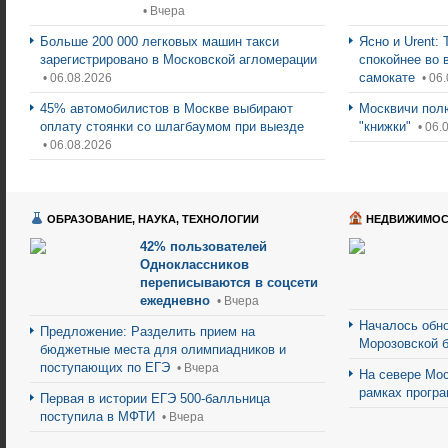
• Вчера
Больше 200 000 легковых машин такси
Ясно и Urent:
зарегистрировано в Московской агломерации
спокойнее во 
самокате
• 06.08.2026
• 06
45% автомобилистов в Москве выбирают
Москвичи пол
оплату стоянки со шлагбаумом при выезде
"книжки"
• 06.
• 06.08.2026
ОБРАЗОВАНИЕ, НАУКА, ТЕХНОЛОГИИ
НЕДВИЖИМОС
42% пользователей
Одноклассников
переписываются в соцсети
ежедневно
• Вчера
Началось обно
Предложение: Разделить прием на
Морозовской 
бюджетные места для олимпиадников и
поступающих по ЕГЭ
• Вчера
На севере Мос
рамках прогр
Первая в истории ЕГЭ 500-балльница
поступила в МФТИ
• Вчера