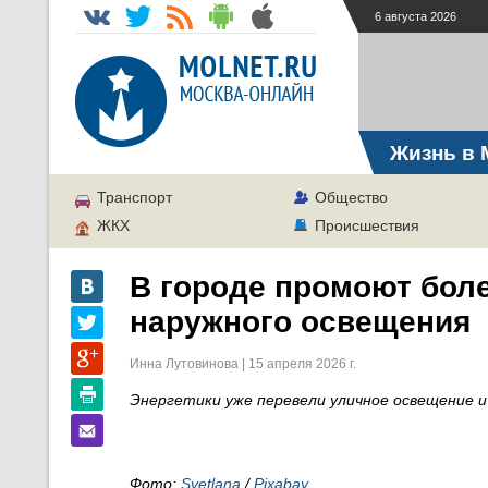
6 августа 2026
Жизнь в 
Транспорт
Общество
ЖКХ
Происшествия
В городе промоют боле
наружного освещения
Инна Лутовинова | 15 апреля 2026 г.
Энергетики уже перевели уличное освещение 
Фото:
Svetlana
/
Pixabay