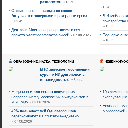
разворотов
• 13:30
• 15:45
Строительство эстакады на шоссе
Энтузиастов завершили в рекордные сроки
В Измайловско
пристройство 
• 09:45
• 15:15
Дептранс Москвы опроверг возможность
проката электросамокатов зимой
Подборка анке
• 07.08.2026
• 10:15
ОБРАЗОВАНИЕ, НАУКА, ТЕХНОЛОГИИ
НЕДВИЖИМОС
МТС запускает обучающий
курс по ИИ для людей с
инвалидностью
• Вчера
Медицина стала самым популярным
10 храмов пла
направлением у московских абитуриентов в
эксплуатацию 
2026 году
• 08.08.2026
Началось обно
42% пользователей Одноклассников
Морозовской 
переписываются в соцсети ежедневно
• 07.08.2026