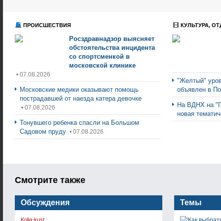
ПРОИСШЕСТВИЯ
КУЛЬТУРА, ОТ
Росздравнадзор выясняет
обстоятельства инцидента
со спортсменкой в
московской клинике
• 07.08.2026
"Желтый" уров
Московские медики оказывают помощь
объявлен в П
пострадавшей от наезда катера девочке
На ВДНХ на "
• 07.08.2026
новая тематич
Тонувшего ребенка спасли на Большом
Садовом пруду
• 07.08.2026
Смотрите также
Обсуждения
Темы
Kolja-kust