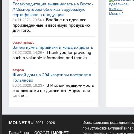
Росаккредитация выдвинулась на Восток
// Экспортерам облегчат зарубежную
сертификацию продукции
Вообще по идее все
04.11.2021, 20:54 •
произведенные и ввозимую продукцию
для того...
dosepharmacy
Зачем нужны прививки и когда их делать
Thank you for providing
03.02.2020, 14:26 •
such a valuable information and thanks...
zaspola
Жилой дом на 294 квартиры построят в
Гольяново
В Италии недвижимость
26.01.2020, 18:23 •
с парковками не диковинка. Норма для
жизни...
MOLNET.RU
Использование редакционных
, 2001 - 2026
при установке активной гипе
Разработка —
ООО "ИТЦ МОЛНЕТ"