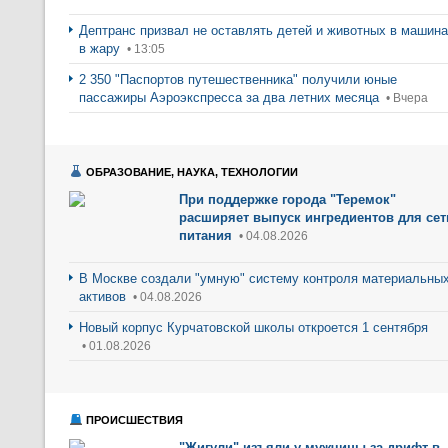
Дептранс призвал не оставлять детей и животных в машин
в жару
• 13:05
2 350 "Паспортов путешественника" получили юные
пассажиры Аэроэкспресса за два летних месяца
• Вчера
ОБРАЗОВАНИЕ, НАУКА, ТЕХНОЛОГИИ
При поддержке города "Теремок"
расширяет выпуск ингредиентов для сет
питания
• 04.08.2026
В Москве создали "умную" систему контроля материальны
активов
• 04.08.2026
Новый корпус Курчатовской школы откроется 1 сентября
• 01.08.2026
ПРОИСШЕСТВИЯ
"Жигули" изъяли у мужчины за дрифт в