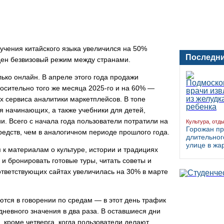
зучения китайского языка увеличился на 50%
Последни
еден безвизовый режим между странами.
лько онлайн. В апреле этого года продажи
осительно того же месяца 2025-го и на 60% —
ых сервиса аналитики маркетплейсов. В топе
я начинающих, а также учебники для детей,
и. Всего с начала года пользователи потратили на
Культура, отд
Горожан пр
едств, чем в аналогичном периоде прошлого года.
длительног
улице в жа
 к материалам о культуре, истории и традициях
и бронировать готовые туры, читать советы и
ответствующих сайтах увеличилась на 30% в марте
ются в говорении по средам — в этот день трафик
невного значения в два раза. В оставшиеся дни
 кроме четверга, когда пользователи делают