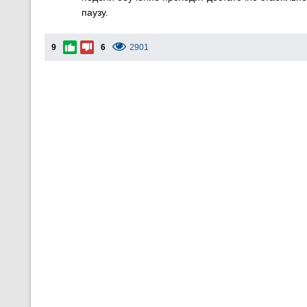
паузу.
9
6
2901