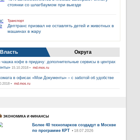
стоянки со шлагбаумом при выезде
Транспорт
Дептранс призвал не оставлять детей и животных в
машинах в жару
Власть
Округа
 чашка кофе в придачу: дополнительные сервисы в центрах
енты»
15.10.2018 •
md.mos.ru
комата в офисах «Мои Документы» – с заботой об удобстве
0.2018 •
md.mos.ru
ЭКОНОМИКА И ФИНАНСЫ
Более 40 технопарков создадут в Москве
по программе КРТ
• 18.07.2026