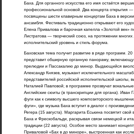
Баха. Для органного искусства его имя остаётся верши
профессиональной основой. Два концерта открытия — 
посвящены шести клавирным концертам Баха в версии 
ансамбля. Фестиваль традиционно открывают его худо
Елена Привалова и барочная капелла «Золотой век» п
Листратова — творческий союз, на протяжении многи
исполнительский уровень и стиль форума.
Баховская тема получит развитие в ряде программ. 2
представит обширную органную панораму, включающу
прелюдии и Пассакалию до минор. Выдающийся виоло
Александр Князев, музыкант исключительного масштаб
представителей российской исполнительской школы, вы
Наталией Павловой; в программе прозвучат вокальные
Английские сюиты (в транскрипции для органа). Иван Г
фуги как к символу высшего композиторского мышлен
фуги», где музыка Баха вступит в диалог с произведе
Регера (15 августа). Маргарита Еськина посвятит свой
Баха и Фрескобальди, раскрывая связи немецкой и ит
традиции (22 августа). Особое место занимает конце
Приваловой «Бах в до миноре», выстроенная как иссл