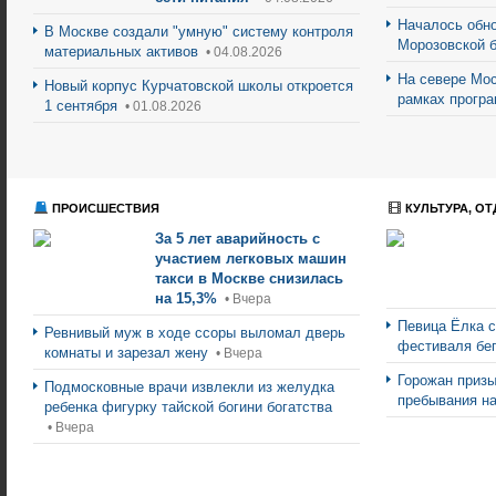
Началось обно
В Москве создали "умную" систему контроля
Морозовской 
материальных активов
• 04.08.2026
На севере Мос
Новый корпус Курчатовской школы откроется
рамках прогр
1 сентября
• 01.08.2026
ПРОИСШЕСТВИЯ
КУЛЬТУРА, ОТ
За 5 лет аварийность с
участием легковых машин
такси в Москве снизилась
на 15,3%
• Вчера
Певица Ёлка 
Ревнивый муж в ходе ссоры выломал дверь
фестиваля бе
комнаты и зарезал жену
• Вчера
Горожан призы
Подмосковные врачи извлекли из желудка
пребывания н
ребенка фигурку тайской богини богатства
• Вчера