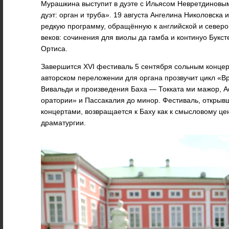
Мурашкина выступит в дуэте с Ильясом Невретдиновы
дуэт: орган и труба». 19 августа Ангелина Николовска
редкую программу, обращённую к английской и северо
веков: сочинения для виолы да гамба и континуо Букс
Ортиса.
Завершится XVI фестиваль 5 сентября сольным концер
авторском переложении для органа прозвучит цикл «В
Вивальди и произведения Баха — Токката ми мажор, A
оратории» и Пассакалия до минор. Фестиваль, открыв
концертами, возвращается к Баху как к смысловому це
драматургии.