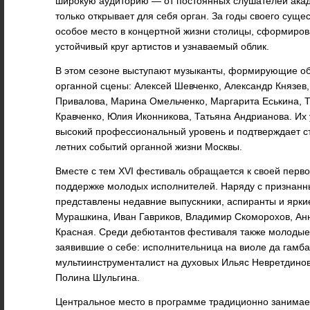
широкую аудиторию — от постоянных слушателей акаде
только открывает для себя орган. За годы своего сущ
особое место в концертной жизни столицы, сформиров
устойчивый круг артистов и узнаваемый облик.
В этом сезоне выступают музыканты, формирующие об
органной сцены: Алексей Шевченко, Александр Князев
Привалова, Марина Омельченко, Маргарита Еськина, 
Кравченко, Юлия Иконникова, Татьяна Андрианова. Их
высокий профессиональный уровень и подтверждает ст
летних событий органной жизни Москвы.
Вместе с тем XVI фестиваль обращается к своей пер
поддержке молодых исполнителей. Наряду с признан
представлены недавние выпускники, аспиранты и ярки
Мурашкина, Иван Гавриков, Владимир Скоморохов, Ан
Красная. Среди дебютантов фестиваля также молодые
заявившие о себе: исполнительница на виоле да гамба
мультиинструменталист на духовых Ильяс Невретдинов
Полина Шульгина.
Центральное место в программе традиционно занимае