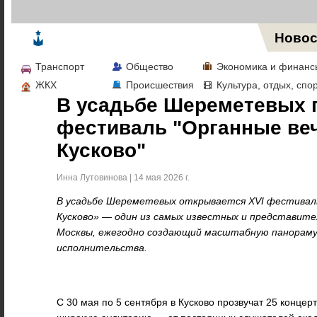
Жизнь в Москве
Новос
Транспорт
Общество
Экономика и финанс
ЖКХ
Происшествия
Культура, отдых, спо
В усадьбе Шереметевых 
фестиваль "Органные веч
Кусково"
Инна Лутовинова | 14 мая 2026 г.
В усадьбе Шереметевых открывается XVI фестиваль
Кусково» — один из самых известных и представит
Москвы, ежегодно создающий масштабную панораму 
исполнительства.
С 30 мая по 5 сентября в Кусково прозвучат 25 концер