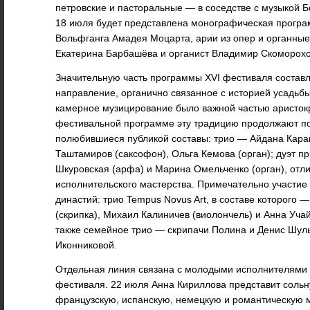
петровские и пасторальные — в соседстве с музыкой Б
18 июля будет представлена монографическая прогр
Вольфганга Амадея Моцарта, арии из опер и органные
Екатерина Барбашёва и органист Владимир Скоморохо
Значительную часть программы XVI фестиваля соста
направление, органично связанное с историей усадьб
камерное музицирование было важной частью аристокр
фестивальной программе эту традицию продолжают п
полюбившиеся публикой составы: трио — Айдана Кар
Таштамиров (саксофон), Ольга Кемова (орган); дуэт 
Шкуровская (арфа) и Марина Омельченко (орган), от
исполнительского мастерства. Примечательно участие
династий: трио Tempus Novus Art, в составе которого 
(скрипка), Михаил Калиничев (виолончель) и Анна Учай
также семейное трио — скрипачи Полина и Денис Шул
Иконниковой.
Отдельная линия связана с молодыми исполнителями
фестиваля. 22 июля Анна Кириллова представит сол
французскую, испанскую, немецкую и романтическую 