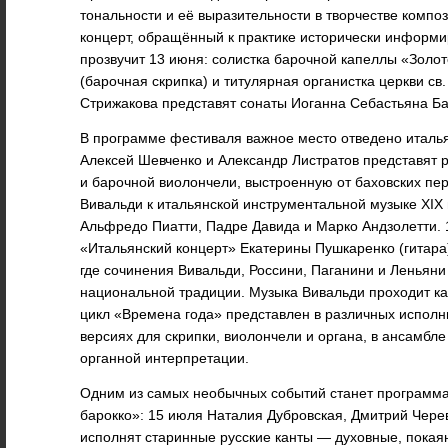
тональности и её выразительности в творчестве компо
концерт, обращённый к практике исторически информи
прозвучит 13 июня: солистка барочной капеллы «Зол
(барочная скрипка) и титулярная органистка церкви св
Стрижакова представят сонаты Иоганна Себастьяна Бах
В программе фестиваля важное место отведено италья
Алексей Шевченко и Александр Листратов представят 
и барочной виолончели, выстроенную от баховских пе
Вивальди к итальянской инструментальной музыке XIX
Альфредо Пиатти, Падре Давида и Марко Андзолетти. 
«Итальянский концерт» Екатерины Пушкаренко (гитара)
где сочинения Вивальди, Россини, Паганини и Леньян
национальной традиции. Музыка Вивальди проходит как
цикл «Времена года» представлен в различных испол
версиях для скрипки, виолончели и органа, в ансамбле 
органной интерпретации.
Одним из самых необычных событий станет программа
барокко»: 15 июля Наталия Дубровская, Дмитрий Чер
исполнят старинные русские канты — духовные, покая