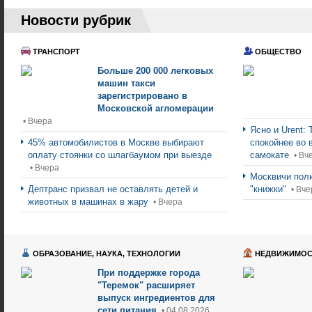
Новости рубрик
ТРАНСПОРТ
ОБЩЕСТВО
Больше 200 000 легковых
машин такси
зарегистрировано в
Московской агломерации
• Вчера
Ясно и Urent:
45% автомобилистов в Москве выбирают
спокойнее во 
оплату стоянки со шлагбаумом при выезде
самокате
• Вч
• Вчера
Москвичи пол
Дептранс призвал не оставлять детей и
"книжки"
• Вче
животных в машинах в жару
• Вчера
ОБРАЗОВАНИЕ, НАУКА, ТЕХНОЛОГИИ
НЕДВИЖИМОС
При поддержке города
"Теремок" расширяет
выпуск ингредиентов для
сети питания
• 04.08.2026