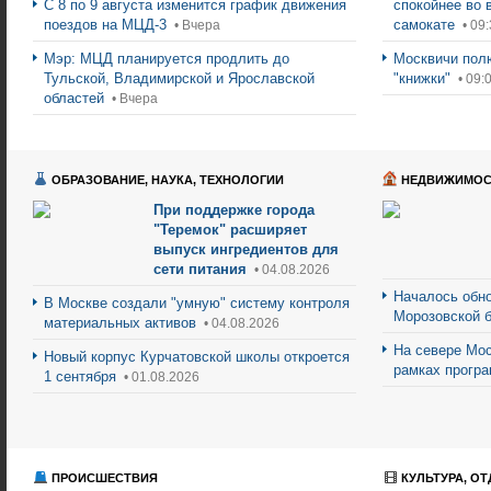
С 8 по 9 августа изменится график движения
спокойнее во 
поездов на МЦД-3
самокате
• Вчера
• 09:
Мэр: МЦД планируется продлить до
Москвичи пол
Тульской, Владимирской и Ярославской
"книжки"
• 09:
областей
• Вчера
ОБРАЗОВАНИЕ, НАУКА, ТЕХНОЛОГИИ
НЕДВИЖИМОС
При поддержке города
"Теремок" расширяет
выпуск ингредиентов для
сети питания
• 04.08.2026
Началось обно
В Москве создали "умную" систему контроля
Морозовской 
материальных активов
• 04.08.2026
На севере Мос
Новый корпус Курчатовской школы откроется
рамках прогр
1 сентября
• 01.08.2026
ПРОИСШЕСТВИЯ
КУЛЬТУРА, ОТ