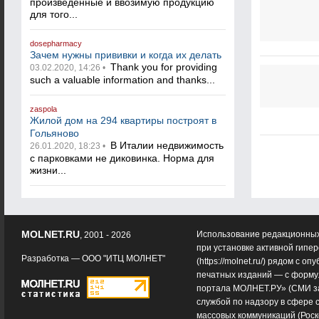
произведенные и ввозимую продукцию
для того...
dosepharmacy
Зачем нужны прививки и когда их делать
Thank you for providing
03.02.2020, 14:26 •
such a valuable information and thanks...
zaspola
Жилой дом на 294 квартиры построят в
Гольяново
В Италии недвижимость
26.01.2020, 18:23 •
с парковками не диковинка. Норма для
жизни...
MOLNET.RU
Использование редакционных
, 2001 - 2026
при установке активной гипе
Разработка —
ООО "ИТЦ МОЛНЕТ"
(
https://molnet.ru/
) рядом с оп
печатных изданий — с форму
портала МОЛНЕТ.РУ» (СМИ з
службой по надзору в сфере 
массовых коммуникаций (Роск