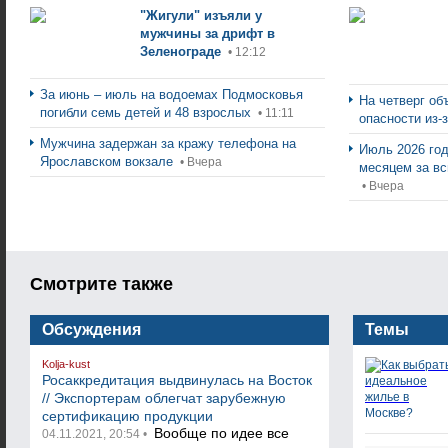
"Жигули" изъяли у
мужчины за дрифт в
Зеленограде
• 12:12
За июнь – июль на водоемах Подмосковья
На четверг об
погибли семь детей и 48 взрослых
• 11:11
опасности из-
Мужчина задержан за кражу телефона на
Июль 2026 го
Ярославском вокзале
• Вчера
месяцем за в
• Вчера
Смотрите также
Обсуждения
Темы
Kolja-kust
Росаккредитация выдвинулась на Восток
// Экспортерам облегчат зарубежную
сертификацию продукции
Вообще по идее все
04.11.2021, 20:54 •