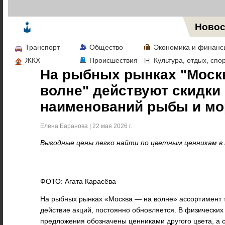
Жизнь в Москве
Новос
Транспорт
Общество
Экономика и финанс
ЖКХ
Происшествия
Культура, отдых, спо
На рыбных рынках "Моск
волне" действуют скидки 
наименований рыбы и мо
Елена Баранова | 22 мая 2026 г.
Выгодные цены легко найти по цветным ценникам в 
ФОТО: Агата Карасёва
На рыбных рынках «Москва — на волне» ассортимент 
действие акций, постоянно обновляется. В физических
предложения обозначены ценниками другого цвета, а с