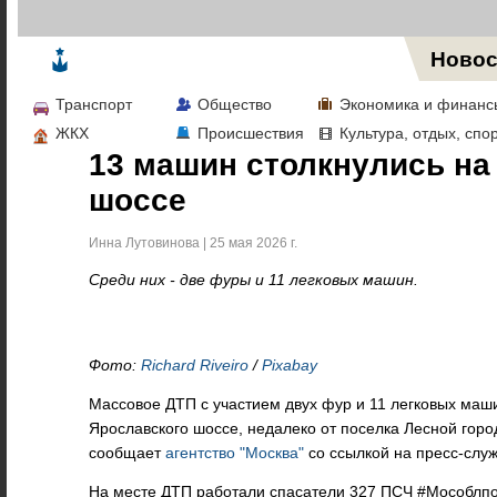
Жизнь в Москве
Новос
Транспорт
Общество
Экономика и финанс
ЖКХ
Происшествия
Культура, отдых, спо
13 машин столкнулись на
шоссе
Инна Лутовинова | 25 мая 2026 г.
Среди них - две фуры и 11 легковых машин.
Фото:
Richard Riveiro
/
Pixabay
Массовое ДТП с участием двух фур и 11 легковых маш
Ярославского шоссе, недалеко от поселка Лесной горо
сообщает
агентство "Москва"
со ссылкой на пресс-слу
На месте ДТП работали спасатели 327 ПСЧ #Мособлпо