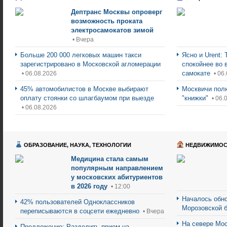
Дептранс Москвы опроверг
возможность проката
электросамокатов зимой
• Вчера
Больше 200 000 легковых машин такси
Ясно и Urent:
зарегистрировано в Московской агломерации
спокойнее во 
самокате
• 06.08.2026
• 06
45% автомобилистов в Москве выбирают
Москвичи пол
оплату стоянки со шлагбаумом при выезде
"книжки"
• 06.
• 06.08.2026
ОБРАЗОВАНИЕ, НАУКА, ТЕХНОЛОГИИ
НЕДВИЖИМОС
Медицина стала самым
популярным направлением
у московских абитуриентов
в 2026 году
• 12:00
Началось обно
42% пользователей Одноклассников
Морозовской 
переписываются в соцсети ежедневно
• Вчера
На севере Мос
Предложение: Разделить прием на