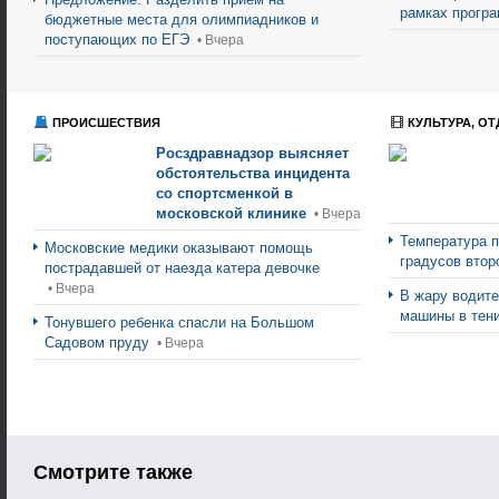
рамках прогр
бюджетные места для олимпиадников и
поступающих по ЕГЭ
• Вчера
ПРОИСШЕСТВИЯ
КУЛЬТУРА, ОТ
Росздравнадзор выясняет
обстоятельства инцидента
со спортсменкой в
московской клинике
• Вчера
Температура п
Московские медики оказывают помощь
градусов втор
пострадавшей от наезда катера девочке
• Вчера
В жару водите
машины в тен
Тонувшего ребенка спасли на Большом
Садовом пруду
• Вчера
Смотрите также