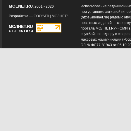
MOLNET.RU
Использование редакционных
, 2001 - 2026
при установке активной гипе
Разработка —
ООО "ИТЦ МОЛНЕТ"
(
https://molnet.ru/
) рядом с оп
печатных изданий — с форму
портала МОЛНЕТ.РУ» (СМИ з
службой по надзору в сфере 
массовых коммуникаций (Роск
ЭЛ № ФС77-81943 от 05.10.2