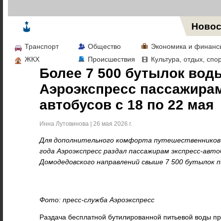
Жизнь в Москве
Новос
Транспорт
Общество
Экономика и финанс
ЖКХ
Происшествия
Культура, отдых, спо
Более 7 500 бутылок вод
Аэроэкспресс пассажира
автобусов с 18 по 22 мая
Инна Лутовинова | 26 мая 2026 г.
Для дополнительного комфорта путешественников 
года Аэроэкспресс раздал пассажирам экспресс-авт
Домодедовского направлений свыше 7 500 бутылок п
Фото: пресс-служба Аэроэкспресс
Раздача бесплатной бутилированной питьевой воды пр