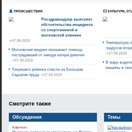
ПРОИСШЕСТВИЯ
КУЛЬТУРА, ОТ
Росздравнадзор выясняет
обстоятельства инцидента
со спортсменкой в
московской клинике
• 07.08.2026
Температура п
градусов втор
Московские медики оказывают помощь
• 07.08.2026
пострадавшей от наезда катера девочке
• 07.08.2026
В жару водите
машины в тен
Тонувшего ребенка спасли на Большом
Садовом пруду
• 07.08.2026
Смотрите также
Обсуждения
Темы
Kolja-kust