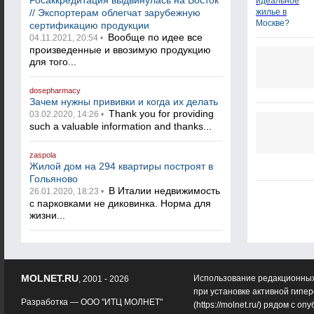
Росаккредитация выдвинулась на Восток
// Экспортерам облегчат зарубежную
сертификацию продукции
Вообще по идее все
04.11.2021, 20:54 •
произведенные и ввозимую продукцию
для того...
dosepharmacy
Зачем нужны прививки и когда их делать
Thank you for providing
03.02.2020, 14:26 •
such a valuable information and thanks...
zaspola
Жилой дом на 294 квартиры построят в
Гольяново
В Италии недвижимость
26.01.2020, 18:23 •
с парковками не диковинка. Норма для
жизни...
MOLNET.RU
Использование редакционных
, 2001 - 2026
при установке активной гипе
Разработка —
ООО "ИТЦ МОЛНЕТ"
(
https://molnet.ru/
) рядом с оп