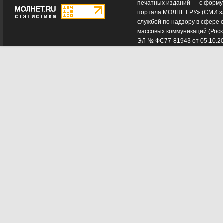
печатных изданий — с форму
портала МОЛНЕТ.РУ» (СМИ з
службой по надзору в сфере 
массовых коммуникаций (Роск
ЭЛ № ФС77-81943 от 05.10.2