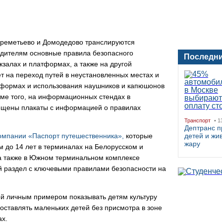
ереметьево и Домодедово транслируются
одителям основные правила безопасного
Последни
кзалах и платформах, а также на другой
т на переход путей в неустановленных местах и
атформах и использования наушников и капюшонов
ме того, на информационных стендах в
ещены плакаты с информацией о правилах
Транспорт
• 1
Дептранс п
омпании «Паспорт путешественника»,
которые
детей и жи
жару
м до 14 лет в терминалах на Белорусском и
 а также в Южном терминальном комплексе
й раздел с ключевыми правилами безопасности на
ой личным примером показывать детям культуру
оставлять маленьких детей без присмотра в зоне
ах.