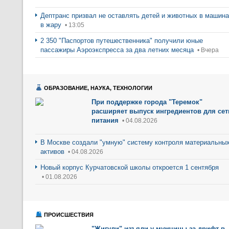
Дептранс призвал не оставлять детей и животных в машин
в жару
• 13:05
2 350 "Паспортов путешественника" получили юные
пассажиры Аэроэкспресса за два летних месяца
• Вчера
ОБРАЗОВАНИЕ, НАУКА, ТЕХНОЛОГИИ
При поддержке города "Теремок"
расширяет выпуск ингредиентов для сет
питания
• 04.08.2026
В Москве создали "умную" систему контроля материальны
активов
• 04.08.2026
Новый корпус Курчатовской школы откроется 1 сентября
• 01.08.2026
ПРОИСШЕСТВИЯ
"Жигули" изъяли у мужчины за дрифт в