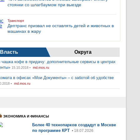
стоянки со шлагбаумом при выезде
Транспорт
Дептранс призвал не оставлять детей и животных в
машинах в жару
Власть
Округа
 чашка кофе в придачу: дополнительные сервисы в центрах
енты»
15.10.2018 •
md.mos.ru
комата в офисах «Мои Документы» – с заботой об удобстве
0.2018 •
md.mos.ru
ЭКОНОМИКА И ФИНАНСЫ
Более 40 технопарков создадут в Москве
по программе КРТ
• 18.07.2026