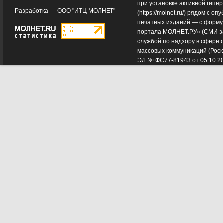
при установке активной гипе
Разработка —
ООО "ИТЦ МОЛНЕТ"
(
https://molnet.ru/
) рядом с оп
печатных изданий — с форму
портала МОЛНЕТ.РУ» (СМИ з
службой по надзору в сфере 
массовых коммуникаций (Роск
ЭЛ № ФС77-81943 от 05.10.2