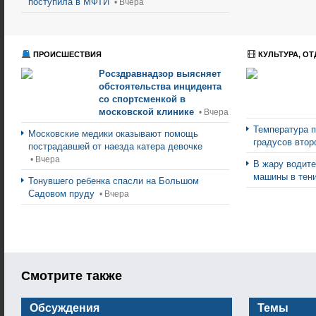
поступила в МФТИ
• Вчера
ПРОИСШЕСТВИЯ
КУЛЬТУРА, ОТ
Росздравнадзор выясняет
обстоятельства инцидента
со спортсменкой в
московской клинике
• Вчера
Температура п
Московские медики оказывают помощь
градусов втор
пострадавшей от наезда катера девочке
• Вчера
В жару водите
машины в тен
Тонувшего ребенка спасли на Большом
Садовом пруду
• Вчера
Смотрите также
Обсуждения
Темы