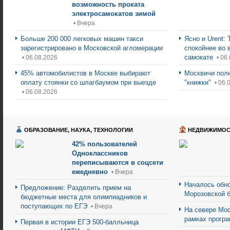
возможность проката
электросамокатов зимой
• Вчера
Больше 200 000 легковых машин такси
Ясно и Urent:
зарегистрировано в Московской агломерации
спокойнее во 
самокате
• 06.08.2026
• 06
45% автомобилистов в Москве выбирают
Москвичи пол
оплату стоянки со шлагбаумом при выезде
"книжки"
• 06.
• 06.08.2026
ОБРАЗОВАНИЕ, НАУКА, ТЕХНОЛОГИИ
НЕДВИЖИМОС
42% пользователей
Одноклассников
переписываются в соцсети
ежедневно
• Вчера
Началось обно
Предложение: Разделить прием на
Морозовской 
бюджетные места для олимпиадников и
поступающих по ЕГЭ
• Вчера
На севере Мос
рамках прогр
Первая в истории ЕГЭ 500-балльница