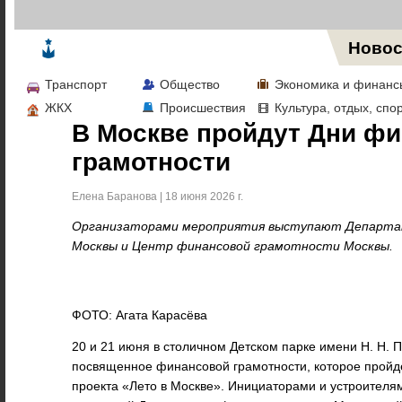
Жизнь в Москве
Новос
Транспорт
Общество
Экономика и финанс
ЖКХ
Происшествия
Культура, отдых, спо
В Москве пройдут Дни ф
грамотности
Елена Баранова | 18 июня 2026 г.
Организаторами мероприятия выступают Департа
Москвы и Центр финансовой грамотности Москвы.
ФОТО: Агата Карасёва
20 и 21 июня в столичном Детском парке имени Н. Н. 
посвященное финансовой грамотности, которое пройде
проекта «Лето в Москве». Инициаторами и устроителя