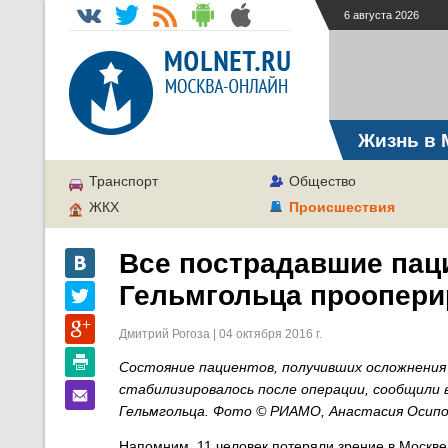
6 августа 2026
Жизнь в 
Транспорт
Общество
ЖКХ
Происшествия
Все пострадавшие пац
Гельмгольца проопер
Дмитрий Рогоза | 04 октября 2016 г.
Состояние пациентов, получивших осложнения 
стабилизировалось после операции, сообщили 
Гельмгольца. Фото © РИАМО, Анастасия Осип
Напомним, 11 человек потеряли зрение в Москве 