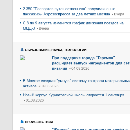
2 350 "Паспортов путешественника" получили юные
пассажиры Аэроэкспресса за два летних месяца
• Вчера
С 8 по 9 августа изменится график движения поездов на
МЦД-3
• Вчера
ОБРАЗОВАНИЕ, НАУКА, ТЕХНОЛОГИИ
При поддержке города "Теремок"
расширяет выпуск ингредиентов для сет
питания
• 04.08.2026
В Москве создали "умную" систему контроля материальны
активов
• 04.08.2026
Новый корпус Курчатовской школы откроется 1 сентября
• 01.08.2026
ПРОИСШЕСТВИЯ
"Жигули" изъяли у мужчины за дрифт в