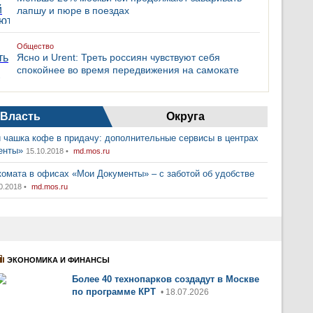
лапшу и пюре в поездах
Общество
Ясно и Urent: Треть россиян чувствуют себя
спокойнее во время передвижения на самокате
Власть
Округа
 чашка кофе в придачу: дополнительные сервисы в центрах
енты»
15.10.2018 •
md.mos.ru
комата в офисах «Мои Документы» – с заботой об удобстве
0.2018 •
md.mos.ru
ЭКОНОМИКА И ФИНАНСЫ
Более 40 технопарков создадут в Москве
по программе КРТ
• 18.07.2026