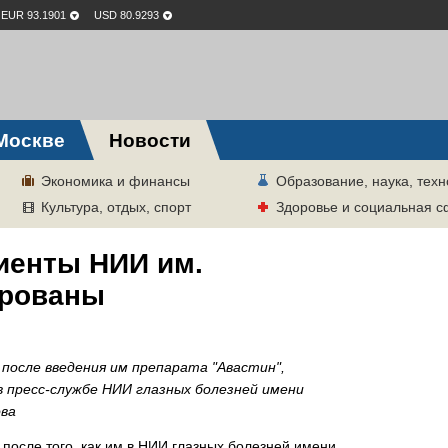
EUR 93.1901
USD 80.9293
Москве
Новости
Экономика и финансы
Образование, наука, техн
Культура, отдых, спорт
Здоровье и социальная 
иенты НИИ им.
ированы
после введения им препарата "Авастин",
в пресс-службе НИИ глазных болезней имени
ова
после того, как им в НИИ глазных болезней имени