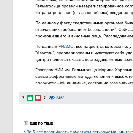
Гельмгольца провели незарегистрированное сог
интравитреальное (в глазное яблоко) введение п
По данному факту следственными органами было 
отвечающих требованиям безопасности". Сейчас
произошедшего и виновные лица. Расследование
По данным
РИАМО
, все пациенты, которые пол
"Авастин", прооперированы и чувствуют себя удо
центра является оказать пострадавшим всю воз
Главврач НИИ им. Гельмгольца Марина Харлампи
самые эффективные методы лечения и высокоте
положительной динамике, состояние глаз значит
7
7
2468
ЕЩЕ ПО ТЕМЕ
За 5 лет аварийность с участием легковых машин так