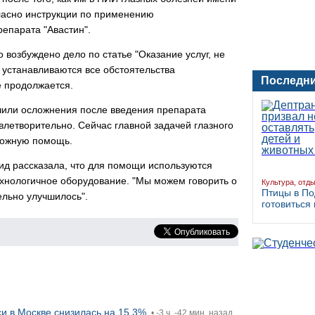
ласно инструкции по применению
репарата "Авастин".
возбуждено дело по статье "Оказание услуг, не
 устанавливаются все обстоятельства
Последни
 продолжается.
учили осложнения после введения препарата
влетворительно. Сейчас главной задачей глазного
можную помощь.
д рассказала, что для помощи используются
хнологичное оборудование. "Мы можем говорить о
Культура, отд
Птицы в По
ельно улучшилось".
готовиться 
си в Москве снизилась на 15,3%
• -3 ч. -42 мин. назад