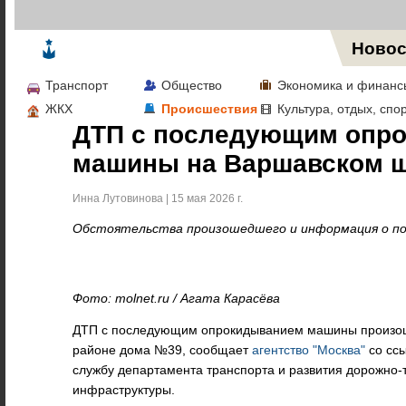
Жизнь в Москве
Новос
Транспорт
Общество
Экономика и финанс
ЖКХ
Происшествия
Культура, отдых, спо
ДТП с последующим опр
машины на Варшавском 
Инна Лутовинова | 15 мая 2026 г.
Обстоятельства произошедшего и информация о п
Фото: molnet.ru / Агата Карасёва
ДТП с последующим опрокидыванием машины произош
районе дома №39, сообщает
агентство "Москва"
со ссы
службу департамента транспорта и развития дорожно-
инфраструктуры.