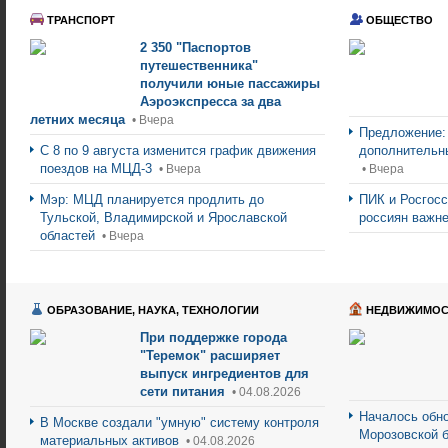
ТРАНСПОРТ
ОБЩЕСТВО
2 350 "Паспортов
путешественника"
получили юные пассажиры
Аэроэкспресса за два
летних месяца
• Вчера
Предложение:
С 8 по 9 августа изменится график движения
дополнительн
поездов на МЦД-3
• Вчера
• Вчера
Мэр: МЦД планируется продлить до
ПИК и Росгосс
Тульской, Владимирской и Ярославской
россиян важне
областей
• Вчера
ОБРАЗОВАНИЕ, НАУКА, ТЕХНОЛОГИИ
НЕДВИЖИМОС
При поддержке города
"Теремок" расширяет
выпуск ингредиентов для
сети питания
• 04.08.2026
Началось обно
В Москве создали "умную" систему контроля
Морозовской 
материальных активов
• 04.08.2026