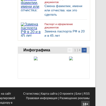
документов
Смена фамилии, имени
или отчества: как это
сделать
Паспорт и оформление
документов
Замена паспорта РФ в 20
и в 45 лет
Инфографика
1
4
 на сайт
Статистика
|
Карта сайта
|
О проекте
|
Блог
|
RSS
рмулировкой
Правовая информация
|
Размещение рекламы
адзору в
18+