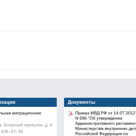
изации
Документы
льная миграционная
Приказ МВД РФ от 14.07.2012 
N 696 "Об утверждении
Административного регламен
а, Боярский переулок, д. 4
Министерства внутренних дел
) 636‒97‒48
Российской Федерации по