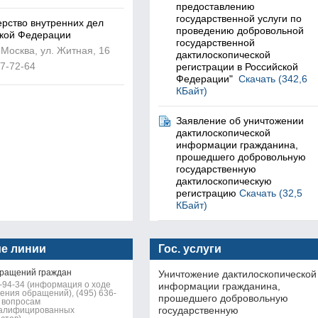
предоставлению
государственной услуги по
рство внутренних дел
проведению добровольной
кой Федерации
государственной
 Москва, ул. Житная, 16
дактилоскопической
67-72-64
регистрации в Российской
Федерации"
Скачать (342,6
КБайт)
Заявление об уничтожении
дактилоскопической
информации гражданина,
прошедшего добровольную
государственную
дактилоскопическую
регистрацию
Скачать (32,5
КБайт)
ие линии
Гос. услуги
ращений граждан
Уничтожение дактилоскопической
6-94-34 (информация о ходе
информации гражданина,
ения обращений), (495) 636-
прошедшего добровольную
о вопросам
государственную
валифицированных