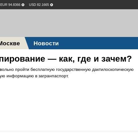
EUR 94.8366
USD 82.1665
Москве
Новости
ирование — как, где и зачем?
овольно пройти бесплатную государственную дактилоскопическую
кую информацию в загранпаспорт.