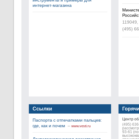
инструменты и примеры для
интернет-магазина
Министе
Российс
119049,
(495) 6
Ссылки
Горяч
Центр об
Паспорта с отпечатками пальцев:
(495) 63
где, как и почем
–
www.vesti.ru
рассмотр
93-61 (п
высокок