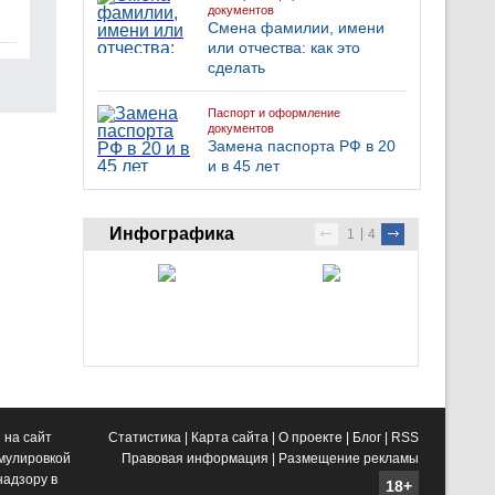
документов
Смена фамилии, имени
или отчества: как это
сделать
Паспорт и оформление
документов
Замена паспорта РФ в 20
и в 45 лет
Инфографика
1
4
 на сайт
Статистика
|
Карта сайта
|
О проекте
|
Блог
|
RSS
рмулировкой
Правовая информация
|
Размещение рекламы
адзору в
18+