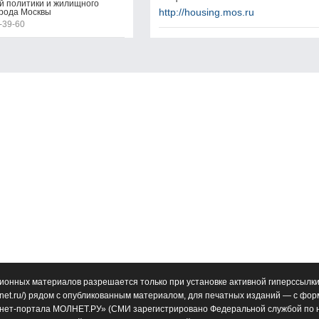
 политики и жилищного
http://housing.mos.ru
рода Москвы
-39-60
ионных материалов разрешается только при установке активной гиперссылки
net.ru/
) рядом с опубликованным материалом, для печатных изданий — с фо
нет-портала МОЛНЕТ.РУ» (СМИ зарегистрировано Федеральной службой по н