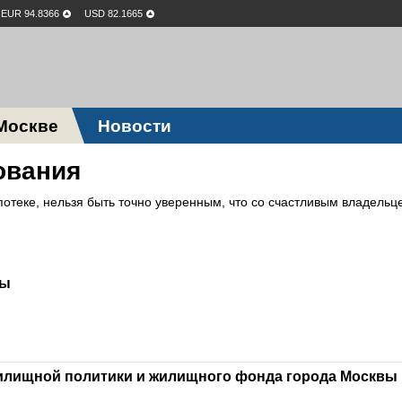
EUR 94.8366
USD 82.1665
Москве
Новости
ования
потеке, нельзя быть точно уверенным, что со счастливым владельц
вы
жилищной политики и жилищного фонда города Москвы