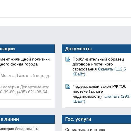
изации
Документы
амент жилищной политики
Приблизительный образец
ного фонда города
договора ипотечного
страхования
Скачать (112,5
КБайт)
 Москва, Газетный пер., д.
Федеральный закон РФ "Об
 доверия Департамента:
ипотеке (залоге
0-39-60, (495) 621-98-64
недвижимости)"
Скачать (293,
КБайт)
ие линии
Гос. услуги
доверия Департамента
Социальная ипотека