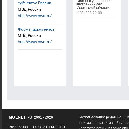
Главного управления
субъектах России
внутренних дел
Московской области
МВД России
(495) 692-70-66
http://www.mvd.ru/
Формы документов
МВД России
http://www.mvd.ru/
MOLNET.RU
Использование редакционных
, 2001 - 2026
при установке активной гипе
Разработка —
ООО "ИТЦ МОЛНЕТ"
(
https://molnet.ru/
) рядом с оп