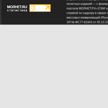
печатных изданий — с форму
портала МОЛНЕТ.РУ» (СМИ з
службой по надзору в сфере 
массовых коммуникаций (Роск
ЭЛ № ФС77-81943 от 05.10.2