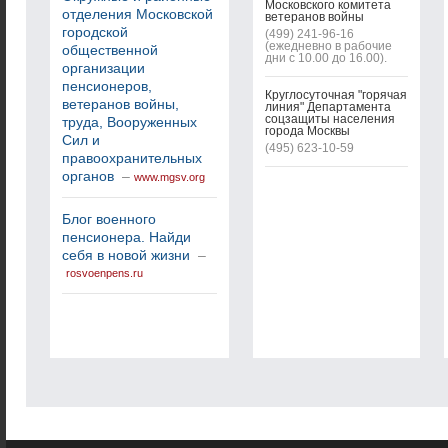
Московского комитета
отделения Московской
ветеранов войны
городской
(499) 241-96-16
(ежедневно в рабочие
общественной
дни с 10.00 до 16.00).
организации
пенсионеров,
Круглосуточная "горячая
ветеранов войны,
линия" Департамента
соцзащиты населения
труда, Вооруженных
города Москвы
Сил и
(495) 623-10-59
правоохранительных
органов
–
www.mgsv.org
Блог военного
пенсионера. Найди
себя в новой жизни
–
rosvoenpens.ru