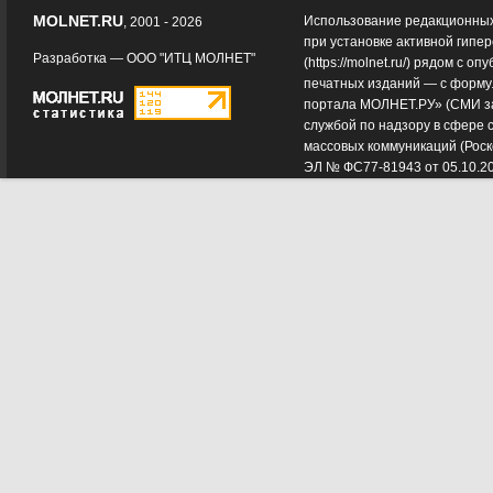
MOLNET.RU
Использование редакционных
, 2001 - 2026
при установке активной гипе
Разработка —
ООО "ИТЦ МОЛНЕТ"
(
https://molnet.ru/
) рядом с оп
печатных изданий — с форму
портала МОЛНЕТ.РУ» (СМИ з
службой по надзору в сфере 
массовых коммуникаций (Роск
ЭЛ № ФС77-81943 от 05.10.2