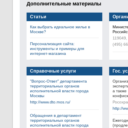
Дополнительные материалы
Статьи
Орган
Как выбрать идеальное жилье в
Министе
Москве?
Российс
119049,
Персонализация сайта:
(495) 6
инструменты и примеры для
интернет-магазина
Справочные услуги
Гос. у
"Вопрос-Ответ" департамента
Организ
территориальных органов
эксперт
исполнительной власти города
а также
Москвы
конфиск
http://www.dto.mos.ru/
Росохра
http://w
Обращения в департамент
территориальных органов
Ежегодн
исполнительной власти города
(продле