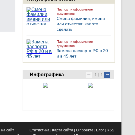
Паспорт и оформление
документов
Смена фамилии, имени
или отчества: как это
сделать
Паспорт и оформление
документов
Замена паспорта РФ в 20
и в 45 лет
Инфографика
1
4
 на сайт
Статистика
|
Карта сайта
|
О проекте
|
Блог
|
RSS