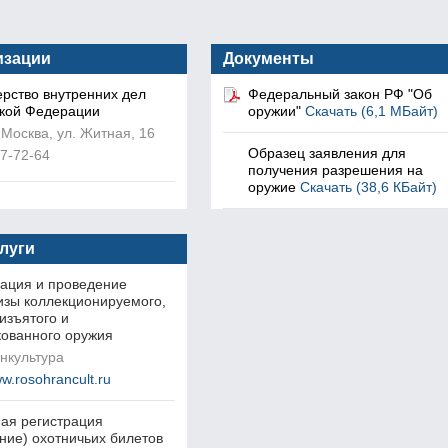
изации
Документы
рство внутренних дел
Федеральный закон РФ "Об
кой Федерации
оружии"
Скачать (6,1 МБайт)
 Москва, ул. Житная, 16
Образец заявления для
67-72-64
получения разрешения на
оружие
Скачать (38,6 КБайт)
слуги
ация и проведение
изы коллекционируемого,
 изъятого и
ованного оружия
нкультура
ww.rosohrancult.ru
ая регистрация
ние) охотничьих билетов