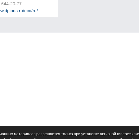
) 644-20-77
ww.dpioos.ru/eco/ru/
ионных материалов разрешается только при установке активной гиперссылки