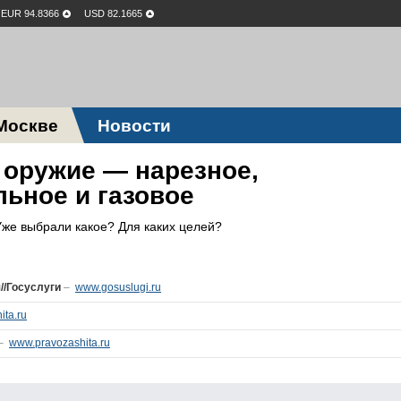
EUR 94.8366
USD 82.1665
Москве
Новости
 оружие — нарезное,
льное и газовое
Уже выбрали какое? Для каких целей?
//Госуслуги
–
www.gosuslugi.ru
ita.ru
–
www.pravozashita.ru