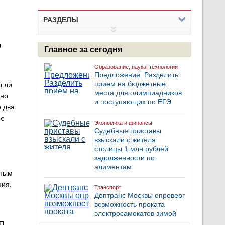
РАЗДЕЛЫ
я
Главное за сегодня
Образование, наука, технологии
Предложение: Разделить
прием на бюджетные
д ли
места для олимпиадников
чно
и поступающих по ЕГЭ
о два
ре
Экономика и финансы
Судебные приставы
взыскали с жителя
столицы 1 млн рублей
задолженности по
алиментам
тным
ния.
Транспорт
Дептранс Москвы опроверг
возможность проката
электросамокатов зимой
АП