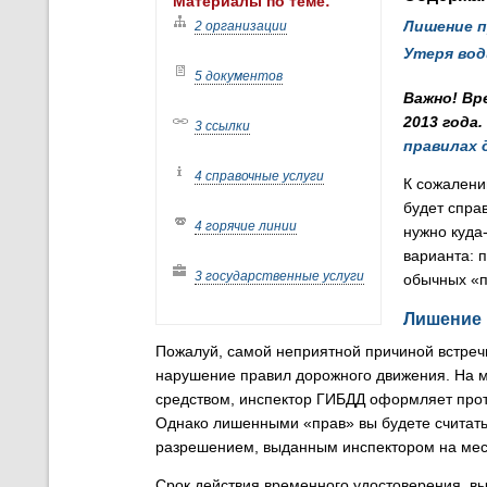
Материалы по теме:
Лишение п
2 организации
Утеря вод
5 документов
Важно! Вр
2013 года
3 ссылки
правилах 
4 справочные услуги
К сожалени
будет справ
4 горячие линии
нужно куда
варианта: 
3 государственные услуги
обычных «п
Лишение 
Пожалуй, самой неприятной причиной встреч
нарушение правил дорожного движения. На 
средством, инспектор ГИБДД оформляет прото
Однако лишенными «прав» вы будете считать
разрешением, выданным инспектором на мес
Срок действия временного удостоверения, выд