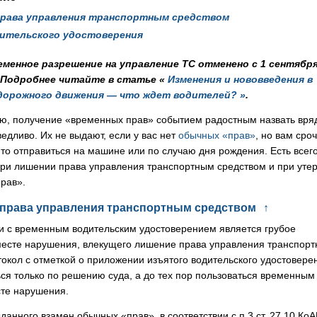
рава управления транспортным средством
ительского удостоверения
еменное разрешение на управление ТС отменено с 1 сентябр
. Подробнее читайте в статье «
Изменения и нововведения в
дорожного движения — что ждет водителей? »
.
ю, получение «временных прав» событием радостным назвать вря
едливо. Их не выдают, если у вас нет
обычных «прав»
, но вам сро
-то отправиться на машине или по случаю дня рождения. Есть всег
при лишении права управления транспортным средством и при уте
рав».
права управления транспортным средством
↑
и с временным водительским удостоверением является грубое
месте нарушения, влекущего лишение права управления транспор
кол с отметкой о приложении изъятого водительского удостовере
ся только по решению суда, а до тех пор пользоваться временным
те нарушения.
анного взамен обычных «прав», в соответствии с п.3 ст. 27.10 Ко