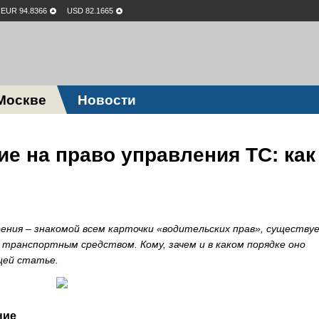
EUR 94.8366
USD 82.1665
Москве
Новости
е на право управления ТС: как
ения – знакомой всем карточки «водительских прав», существу
 транспортным средством. Кому, зачем и в каком порядке оно
щей статье.
ние