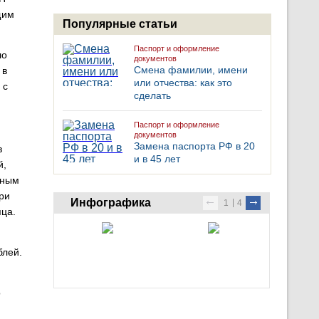
щим
Популярные статьи
Паспорт и оформление
ло
документов
Смена фамилии, имени
 в
или отчества: как это
 с
сделать
Паспорт и оформление
документов
Замена паспорта РФ в 20
в
и в 45 лет
й,
нным
ри
Инфографика
1
4
яца.
блей.
о