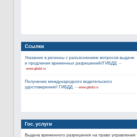
Ссылки
Указание в регионы с разъяснением вопросов выдачи
и продления временных разрешений//ГИБДД
–
www.gibdd.ru
Получение международного водительского
удостоверения// ГИБДД
–
www.gibdd.ru
Гос. услуги
Выдача временного разрешения на право управления