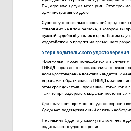
РФ, ограничен двумя месяцами. Этот срок м
административное дело.
Существует несколько оснований продления 
совершено не в том регионе, в котором вы пр
нужный судебный участок в срок. В этом слу
ходатайством о продлении временного разре
Утеря водительского удостоверения
«Времянка» может понадобится и в случае у
ГИБДД «права» не восстанавливают: законода
если удостоверение всё-таки найдётся. Име
«правам», обратившись в ГИБДД с заявлением
этом срок действия «времянки», также как и 
Так что при задержке с выдачей постоянных 
Для получения временного удостоверения вза
Документ, подтверждающий оплату необходим
Не лишним будет и упомянуть о комплекте д
водительского удостоверения: