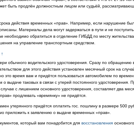
ожет быть продлён должностным лицом или судьёй, рассматриваю
срока действия временных «прав». Например, если нарушение бы
описаны. Материалы дела могут задержаться в пути и не поступить
чае необходимо обратиться в отделение ГИБДД по месту жительства
шения на управление транспортным средством.
↑
тери обычного водительского удостоверения. Сразу по обращению 
тельством для этого действия установлен месячный срок на случа
нно это время вам и придётся пользоваться автомобилем по време
 о выдаче таковых в связи с утерей постоянного удостоверения. П
в случае с лишением основного удостоверения, составляет два мес
«прав» продлевать «времянку» не придётся.
мен утерянного придётся оплатить гос. пошлину в размере 500 ру
о приложить к заявлению о выдаче временных «прав».
окументов, который вам понадобится для
восстановления
основног