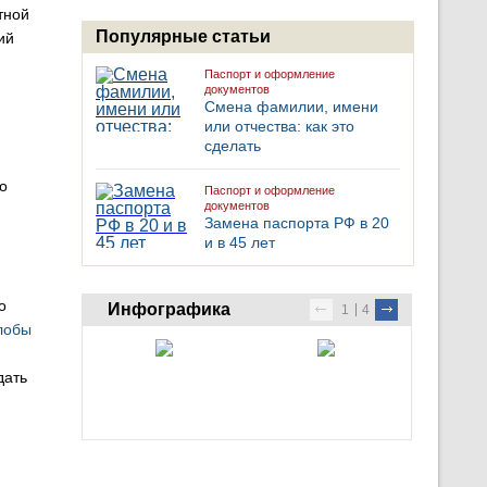
тной
Популярные статьи
ий
Паспорт и оформление
документов
Смена фамилии, имени
или отчества: как это
сделать
о
Паспорт и оформление
документов
Замена паспорта РФ в 20
и в 45 лет
о
Инфографика
1
4
лобы
дать