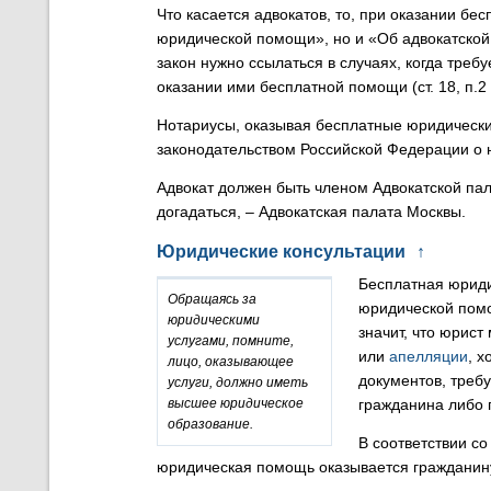
Что касается адвокатов, то, при оказании бе
юридической помощи», но и «Об адвокатской
закон нужно ссылаться в случаях, когда треб
оказании ими бесплатной помощи (ст. 18, п.
Нотариусы, оказывая бесплатные юридические
законодательством Российской Федерации о 
Адвокат должен быть членом Адвокатской пал
догадаться, – Адвокатская палата Москвы.
Юридические консультации
↑
Бесплатная юриди
Обращаясь за
юридической помо
юридическими
значит, что юрист
услугами, помните,
или
апелляции
, х
лицо, оказывающее
документов, треб
услуги, должно иметь
высшее юридическое
гражданина либо 
образование.
В соответствии с
юридическая помощь оказывается гражданину