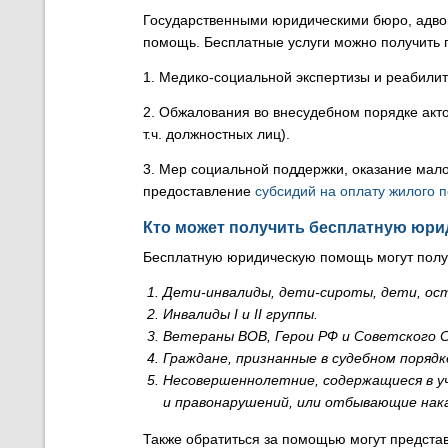
Государственными юридическими бюро, адво
помощь. Бесплатные услуги можно получить 
1. Медико-социальной экспертизы и реабили
2. Обжалования во внесудебном порядке акто
т.ч. должностных лиц).
3. Мер социальной поддержки, оказание ма
предоставление
субсидий на оплату жилого 
Кто может получить бесплатную юр
Бесплатную юридическую помощь могут получ
Дети-инвалиды, дети-сироты, дети, ост
Инвалиды I и II группы.
Ветераны ВОВ, Герои РФ и Советского С
Граждане, признанные в судебном поряд
Несовершеннолетние, содержащиеся в у
и правонарушений, или отбывающие нака
Также обратиться за помощью могут представ