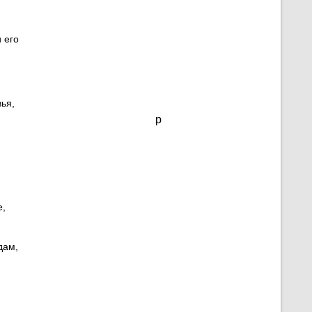
 его
ья,
p
е,
дам,