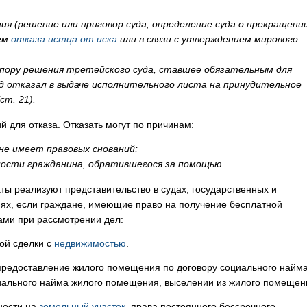
ия (решение или приговор суда, определение суда о прекращени
ием
отказа истца от иска
или в связи с утверждением мирового
спору решения третейского суда, ставшее обязательным для
суд отказал в выдаче исполнительного листа на принудительное
ст. 21).
й для отказа. Отказать могут по причинам:
 не имеет правовых снований;
ности гражданина, обратившегося за помощью.
ы реализуют представительство в судах, государственных и
иях, если граждане, имеющие право на получение бесплатной
ами при рассмотрении дел:
ой сделки с
недвижимостью
.
предоставление жилого помещения по договору социального найма
иального найма жилого помещения, выселении из жилого помещен
ности на
земельный участок
, права постоянного бессрочного