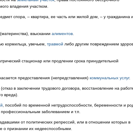
мого владения участком.
едмет спора, – квартира, ее часть или жилой дом, – у гражданина и
(материнства), взыскании
алиментов
.
ью кормильца, увечьем,
травмой
либо другим повреждением здоров
атрический стационар или продлении срока принудительной
 касается предоставления (непредставления)
коммунальных услуг
.
(отказ в заключении трудового договора, восстановление на работ
о вреда).
ий
, пособий по временной нетрудоспособности, беременности и ро
и профессиональным заболеванием и т.п.
адавшими от политических репрессий, или в отношении которых в
е о признании их недееспособными.