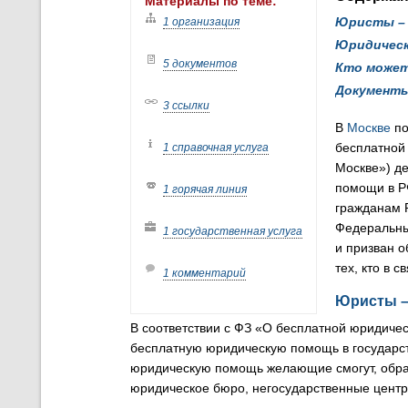
Материалы по теме:
Юристы – 
1 организация
Юридическ
5 документов
Кто может
Документы
3 ссылки
В
Москве
по
бесплатной
1 справочная услуга
Москве») де
помощи в Р
1 горячая линия
гражданам 
Федеральны
1 государственная услуга
и призван о
тех, кто в 
1 комментарий
Юристы –
В соответствии с ФЗ «О бесплатной юридиче
бесплатную юридическую помощь в государст
юридическую помощь желающие смогут, обрат
юридическое бюро, негосударственные цент