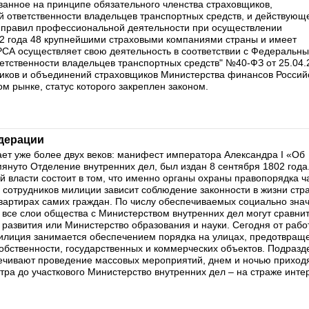
анное на принципе обязательного членства страховщиков,
 ответственности владельцев транспортных средств, и действующ
 правил профессиональной деятельности при осуществлении
02 года 48 крупнейшими страховыми компаниями страны и имеет
 РСА осуществляет свою деятельность в соответствии с Федеральн
етственности владельцев транспортных средств" №40-ФЗ от 25.04.
иков и объединений страховщиков Министерства финансов Россий
 рынке, статус которого закреплен законом.
дерации
ет уже более двух веков: манифест императора Александра I «Об
януто Отделение внутренних дел, был издан 8 сентября 1802 года
й власти состоит в том, что именно органы охраны правопорядка 
 сотрудников милиции зависит соблюдение законности в жизни стр
 квартирах самих граждан. По числу обеспечиваемых социально зн
 все слои общества с Министерством внутренних дел могут сравни
 развития или Министерство образования и науки. Сегодня от раб
Милиция занимается обеспечением порядка на улицах, предотвращ
обственности, государственных и коммерческих объектов. Подраз
печивают проведение массовых мероприятий, днем и ночью приход
ра до участкового Министерство внутренних дел – на страже инте