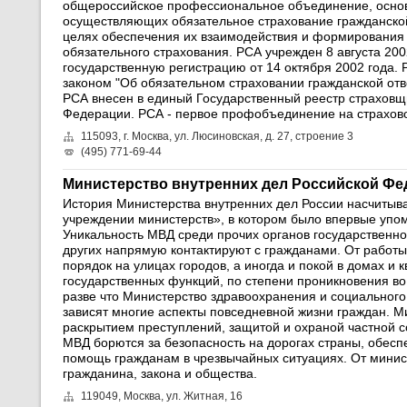
общероссийское профессиональное объединение, основ
осуществляющих обязательное страхование гражданской
целях обеспечения их взаимодействия и формирования
обязательного страхования. РСА учрежден 8 августа 20
государственную регистрацию от 14 октября 2002 года.
законом "Об обязательном страховании гражданской отв
РСА внесен в единый Государственный реестр страховщ
Федерации. РСА - первое профобъединение на страховом
115093, г. Москва, ул. Люсиновская, д. 27, строение 3
(495) 771-69-44
Министерство внутренних дел Российской Фе
История Министерства внутренних дел России насчитыва
учреждении министерств», в котором было впервые упом
Уникальность МВД среди прочих органов государственно
других напрямую контактируют с гражданами. От работы
порядок на улицах городов, а иногда и покой в домах и
государственных функций, по степени проникновения во
разве что Министерство здравоохранения и социального
зависят многие аспекты повседневной жизни граждан. 
раскрытием преступлений, защитой и охраной частной с
МВД борются за безопасность на дорогах страны, обес
помощь гражданам в чрезвычайных ситуациях. От минист
гражданина, закона и общества.
119049, Москва, ул. Житная, 16