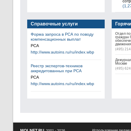
сот
(1,2
Справочные услуги
Горяч
Отдел по
Форма запроса в РСА по поводу
граждан 
компенсационных выплат
обеспече
движения
РСА
(495) 214
http://www.autoins.ru/ru/index.wbp
Дежурная
Москве
Реестр экспертов-техников
(495) 624
аккредитованных при РСА
РСА
http://www.autoins.ru/ru/index.wbp
MOLNET.RU
Использование редакц
, 2001 - 2026