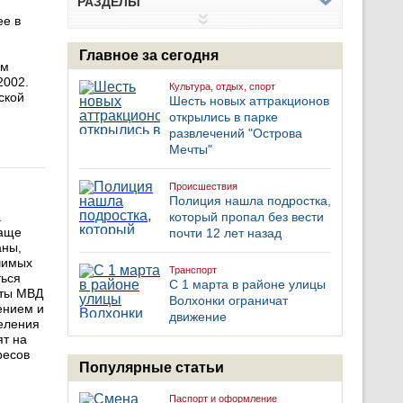
РАЗДЕЛЫ
ее в
Главное за сегодня
ым
2002.
Культура, отдых, спорт
ской
Шесть новых аттракционов
открылись в парке
развлечений "Острова
Мечты"
Происшествия
Полиция нашла подростка,
.
который пропал без вести
чаще
почти 12 лет назад
аны,
ачимых
Транспорт
ться
С 1 марта в районе улицы
оты МВД
Волхонки ограничат
ением и
движение
деления
ят на
ресов
Популярные статьи
Паспорт и оформление