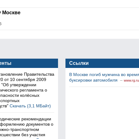
у Москве
6
енты
Ссылки
тановление Правительства
В Москве погиб мужчина во врем
0 от 10 сентября 2009
буксировки автомобиля
–
www.rg.ru
а "Об утверждении
ического регламента о
опасности колёсных
нспортных
ств"
Скачать (3,1 МБайт)
одические рекомендации
оформлению документов о
ожно-транспортном
исшествии без участия