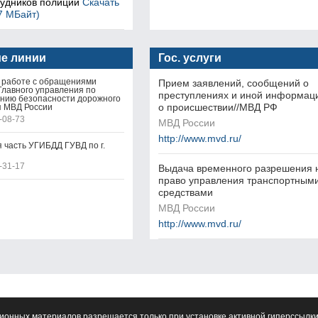
рудников полиции
Скачать
7 МБайт)
ие линии
Гос. услуги
 работе с обращениями
Прием заявлений, сообщений о
Главного управления по
преступлениях и иной информац
нию безопасности дорожного
о происшествии//МВД РФ
 МВД России
-08-73
МВД России
http://www.mvd.ru/
 часть УГИБДД ГУВД по г.
-31-17
Выдача временного разрешения 
право управления транспортным
средствами
МВД России
http://www.mvd.ru/
ионных материалов разрешается только при установке активной гиперссылки