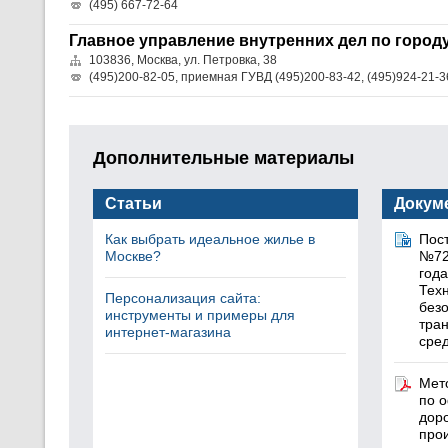
(495) 667-72-64
Главное управление внутренних дел по город
103836, Москва, ул. Петровка, 38
(495)200-82-05, приемная ГУВД (495)200-83-42, (495)924-21-3
Дополнительные материалы
Статьи
Докум
Как выбрать идеальное жилье в
Пос
Москве?
№72
год
Техн
Персонализация сайта:
без
инструменты и примеры для
тра
интернет-магазина
сред
Мет
по 
дор
про