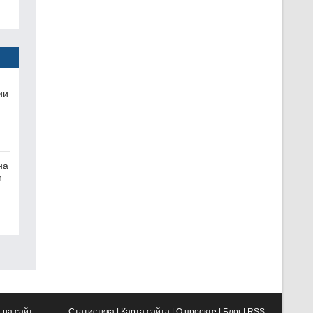
ии
на
и
 на сайт
Статистика
|
Карта сайта
|
О проекте
|
Блог
|
RSS