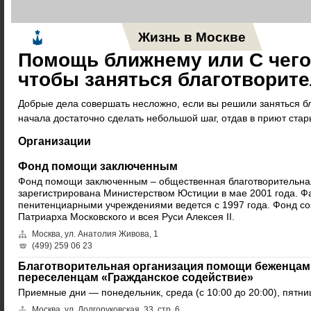
Жизнь в Москве
Новос
Помощь ближнему или С чего
чтобы заняться благотворит
Добрые дела совершать несложно, если вы решили заняться б
начала достаточно сделать небольшой шаг, отдав в приют стар
Организации
Фонд помощи заключенным
Фонд помощи заключенным – общественная благотворительна
зарегистрирована Министерством Юстиции в мае 2001 года. Фа
пенитенциарными учреждениями ведется с 1997 года. Фонд со
Патриарха Московского и всея Руси Алексея II.
Москва, ул. Анатолия Живова, 1
(499) 259 06 23
Благотворительная организация помощи беженца
переселенцам «Гражданское содействие»
Приемные дни — понедельник, среда (с 10:00 до 20:00), пятница
Москва, ул. Долгоруковская, 33, стр. 6