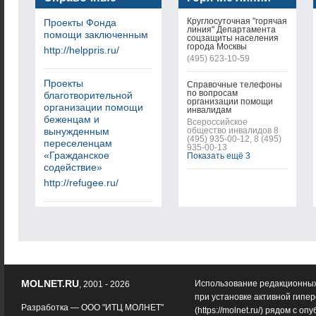
услуги
Круглосуточная "горячая
Проекты Фонда
линия" Департамента
помощи заключенным
соцзащиты населения
города Москвы
http://helppris.ru/
(495) 623-10-59
Проекты
Справочные телефоны
по вопросам
благотворительной
организации помощи
организации помощи
инвалидам
беженцам и
Всероссийское
вынужденным
общество инвалидов 8
(495) 935-00-12, 8 (495)
переселенцам
935-00-13
«Гражданское
Показать ещё 3
содействие»
http://refugee.ru/
MOLNET.RU
Использование редакционных
, 2001 - 2026
при установке активной гипе
Разработка —
ООО "ИТЦ МОЛНЕТ"
(
https://molnet.ru/
) рядом с оп