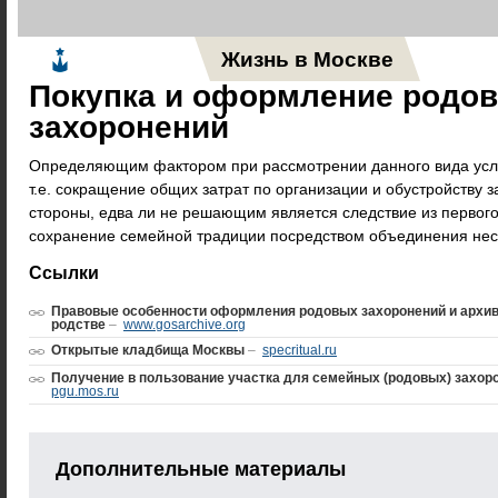
Жизнь в Москве
Новос
Покупка и оформление родо
захоронений
Определяющим фактором при рассмотрении данного вида услу
т.е. сокращение общих затрат по организации и обустройству 
стороны, едва ли не решающим является следствие из первог
сохранение семейной традиции посредством объединения неск
Ссылки
Правовые особенности оформления родовых захоронений и архив
родстве
–
www.gosarchive.org
Открытые кладбища Москвы
–
specritual.ru
Получение в пользование участка для семейных (родовых) захоро
pgu.mos.ru
Дополнительные материалы