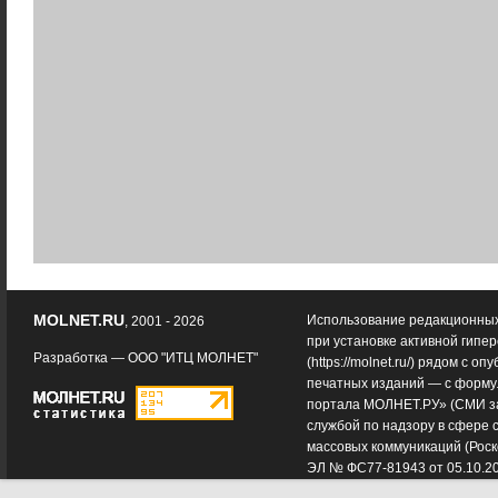
MOLNET.RU
Использование редакционных
, 2001 - 2026
при установке активной гипе
Разработка —
ООО "ИТЦ МОЛНЕТ"
(
https://molnet.ru/
) рядом с оп
печатных изданий — с форму
портала МОЛНЕТ.РУ» (СМИ з
службой по надзору в сфере 
массовых коммуникаций (Роск
ЭЛ № ФС77-81943 от 05.10.2