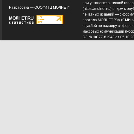
при установке активной гипе
Разработка —
ООО "ИТЦ МОЛНЕТ"
(
https://molnet.ru/
) рядом с оп
печатных изданий — с форму
портала МОЛНЕТ.РУ» (СМИ з
службой по надзору в сфере 
массовых коммуникаций (Роск
ЭЛ № ФС77-81943 от 05.10.2