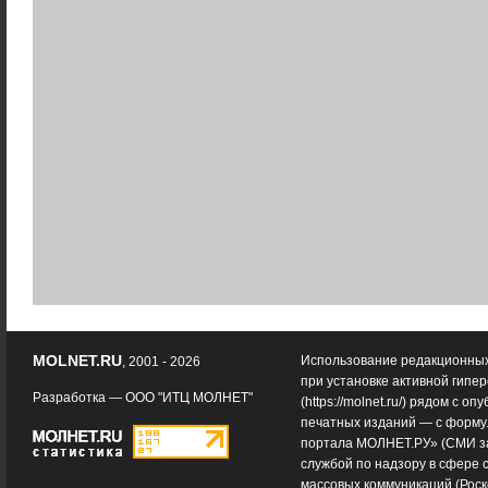
MOLNET.RU
Использование редакционных
, 2001 - 2026
при установке активной гипе
Разработка —
ООО "ИТЦ МОЛНЕТ"
(
https://molnet.ru/
) рядом с оп
печатных изданий — с форму
портала МОЛНЕТ.РУ» (СМИ з
службой по надзору в сфере 
массовых коммуникаций (Роск